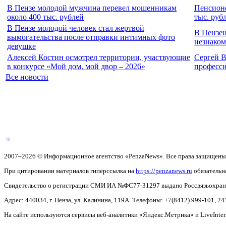
В Пензе молодой мужчина перевел мошенникам
Пенсионе
около 400 тыс. рублей
тыс. руб
В Пензе молодой человек стал жертвой
В Пензен
вымогательства после отправки интимных фото
незнаком
девушке
Алексей Костин осмотрел территории, участвующие
Сергей В
в конкурсе «Мой дом, мой двор – 2026»
професс
Все новости
2007–2026 © Информационное агентство «PenzaNews». Все права защищены
При цитировании материалов гиперссылка на
https://penzanews.ru
обязательн
Свидетельство о регистрации СМИ ИА №ФС77-31297 выдано Россвязьохранку
Адрес: 440034, г. Пенза, ул. Калинина, 119А. Телефоны: +7(8412)
999-101, 24
На сайте используются сервисы веб-аналитики «Яндекс.Метрика» и LiveInter