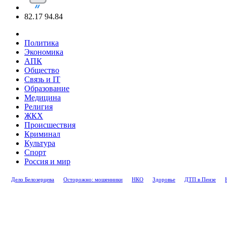
82.17
94.84
Политика
Экономика
АПК
Общество
Связь и IT
Образование
Медицина
Религия
ЖКХ
Происшествия
Криминал
Культура
Спорт
Россия и мир
Дело Белозерцева
Осторожно: мошенники
НКО
Здоровье
ДТП в Пензе