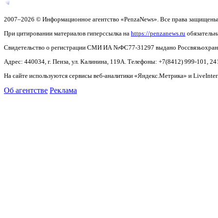
2007–2026 © Информационное агентство «PenzaNews». Все права защищены
При цитировании материалов гиперссылка на
https://penzanews.ru
обязательн
Свидетельство о регистрации СМИ ИА №ФС77-31297 выдано Россвязьохранку
Адрес: 440034, г. Пенза, ул. Калинина, 119А. Телефоны: +7(8412)
999-101, 24
На сайте используются сервисы веб-аналитики «Яндекс.Метрика» и LiveInter
Об агентстве
Реклама