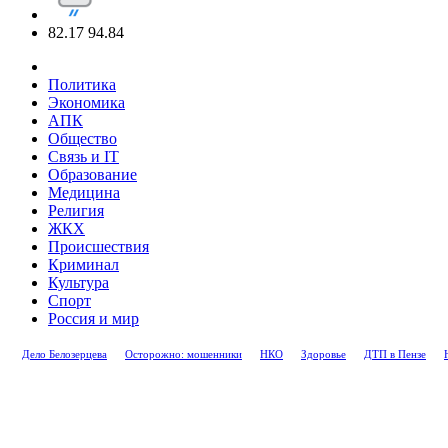
82.17
94.84
Политика
Экономика
АПК
Общество
Связь и IT
Образование
Медицина
Религия
ЖКХ
Происшествия
Криминал
Культура
Спорт
Россия и мир
Дело Белозерцева
Осторожно: мошенники
НКО
Здоровье
ДТП в Пензе