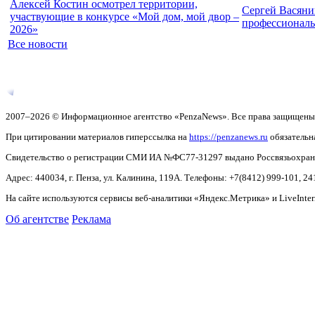
Алексей Костин осмотрел территории,
Сергей Васяни
участвующие в конкурсе «Мой дом, мой двор –
профессионал
2026»
Все новости
2007–2026 © Информационное агентство «PenzaNews». Все права защищены
При цитировании материалов гиперссылка на
https://penzanews.ru
обязательн
Свидетельство о регистрации СМИ ИА №ФС77-31297 выдано Россвязьохранку
Адрес: 440034, г. Пенза, ул. Калинина, 119А. Телефоны: +7(8412)
999-101, 24
На сайте используются сервисы веб-аналитики «Яндекс.Метрика» и LiveInter
Об агентстве
Реклама