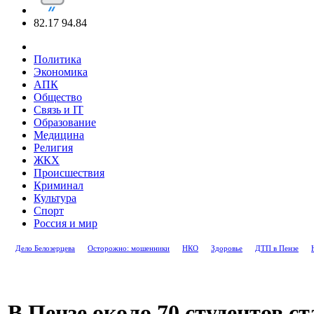
82.17
94.84
Политика
Экономика
АПК
Общество
Связь и IT
Образование
Медицина
Религия
ЖКХ
Происшествия
Криминал
Культура
Спорт
Россия и мир
Дело Белозерцева
Осторожно: мошенники
НКО
Здоровье
ДТП в Пензе
В Пензе около 70 студентов с