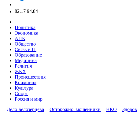
82.17
94.84
Политика
Экономика
АПК
Общество
Связь и IT
Образование
Медицина
Религия
ЖКХ
Происшествия
Криминал
Культура
Спорт
Россия и мир
Дело Белозерцева
Осторожно: мошенники
НКО
Здоров