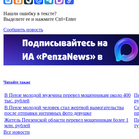
Нашли ошибку в тексте?
Выделите ее и нажмите Ctrl+Enter
Сообщить новость
Читайте также
В Пензе молодой мужчина перевел мошенникам около 400
Пе
тыс. рублей
ру
В Пензе молодой человек стал жертвой вымогательства
Се
после отправки интимных фото девушке
п
Житель Пензенской области перевел мошенникам более 1
Пе
млн. рублей
ту
Все новости