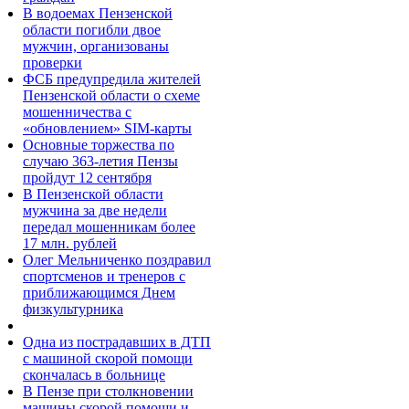
В водоемах Пензенской
области погибли двое
мужчин, организованы
проверки
ФСБ предупредила жителей
Пензенской области о схеме
мошенничества c
«обновлением» SIM-карты
Основные торжества по
случаю 363-летия Пензы
пройдут 12 сентября
В Пензенской области
мужчина за две недели
передал мошенникам более
17 млн. рублей
Олег Мельниченко поздравил
спортсменов и тренеров с
приближающимся Днем
физкультурника
Одна из пострадавших в ДТП
с машиной скорой помощи
скончалась в больнице
В Пензе при столкновении
машины скорой помощи и