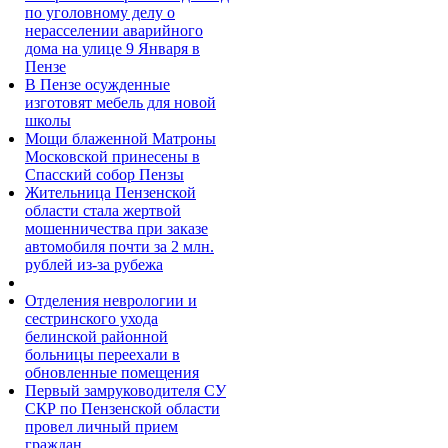
по уголовному делу о
нерасселении аварийного
дома на улице 9 Января в
Пензе
В Пензе осужденные
изготовят мебель для новой
школы
Мощи блаженной Матроны
Московской принесены в
Спасский собор Пензы
Жительница Пензенской
области стала жертвой
мошенничества при заказе
автомобиля почти за 2 млн.
рублей из-за рубежа
Отделения неврологии и
сестринского ухода
белинской районной
больницы переехали в
обновленные помещения
Первый замруководителя СУ
СКР по Пензенской области
провел личный прием
граждан