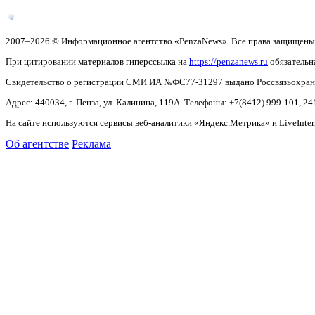
2007–2026 © Информационное агентство «PenzaNews». Все права защищены
При цитировании материалов гиперссылка на
https://penzanews.ru
обязательн
Свидетельство о регистрации СМИ ИА №ФС77-31297 выдано Россвязьохранку
Адрес: 440034, г. Пенза, ул. Калинина, 119А. Телефоны: +7(8412)
999-101, 24
На сайте используются сервисы веб-аналитики «Яндекс.Метрика» и LiveInter
Об агентстве
Реклама