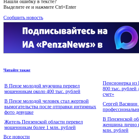
Нашли ошибку в тексте?
Выделите ее и нажмите Ctrl+Enter
Сообщить новость
Читайте также
Пенсионерка из 
В Пензе молодой мужчина перевел
800 тыс. рублей
мошенникам около 400 тыс. рублей
счет»
В Пензе молодой человек стал жертвой
Сергей Васянин 
вымогательства после отправки интимных
профессиональн
фото девушке
В Пензенской о
Житель Пензенской области перевел
женщина лично п
мошенникам более 1 млн. рублей
млн. рублей
Все новости