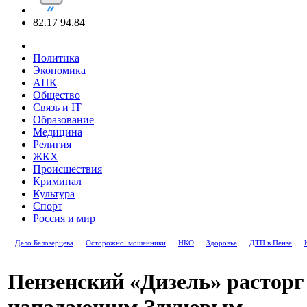
82.17
94.84
Политика
Экономика
АПК
Общество
Связь и IT
Образование
Медицина
Религия
ЖКХ
Происшествия
Криминал
Культура
Спорт
Россия и мир
Дело Белозерцева
Осторожно: мошенники
НКО
Здоровье
ДТП в Пензе
Пензенский «Дизель» расторг
нападающим Здуновым