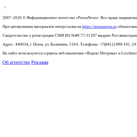
2007–2026 © Информационное агентство «PenzaNews». Все права защищены
При цитировании материалов гиперссылка на
https://penzanews.ru
обязательн
Свидетельство о регистрации СМИ ИА №ФС77-31297 выдано Россвязьохранку
Адрес: 440034, г. Пенза, ул. Калинина, 119А. Телефоны: +7(8412)
999-101, 24
На сайте используются сервисы веб-аналитики «Яндекс.Метрика» и LiveInter
Об агентстве
Реклама