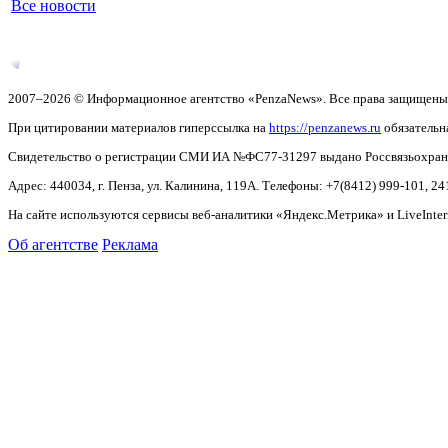
Все новости
2007–2026 © Информационное агентство «PenzaNews». Все права защищены
При цитировании материалов гиперссылка на
https://penzanews.ru
обязательн
Свидетельство о регистрации СМИ ИА №ФС77-31297 выдано Россвязьохранку
Адрес: 440034, г. Пенза, ул. Калинина, 119А. Телефоны: +7(8412)
999-101, 24
На сайте используются сервисы веб-аналитики «Яндекс.Метрика» и LiveInter
Об агентстве
Реклама