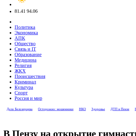
81.41
94.06
Политика
Экономика
АПК
Общество
Связь и IT
Образование
Медицина
Религия
ЖКХ
Происшествия
Криминал
Культура
Спорт
Россия и мир
Дело Белозерцева
Осторожно: мошенники
НКО
Здоровье
ДТП в Пензе
В Пензу на открытие гимнаст