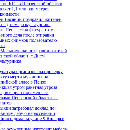
ктов КРТ в Пензенской области
вляет 1,1 млн. кв. метров
ижимости
ей Васянин поздравил жителей
ы с Днем физкультурника
ль Пензы стал фигурантом
овного дела после отправки
мных снимков пользователю
ети
 Мельниченко поздравил жителей
енской области с Днем
ультурника
уратура организовала проверку
акту смерти мужчины на
пийской аллее в Пензе
икшая утром ракетная угроза
а, все цели поражены за
елами Пензенской области —
рнатор
рыкин затребовал доклад по
овному делу о нерасселении
йного дома на улице 9 Января в
е
нзе осужденные изготовят мебель