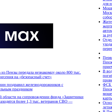
для 
Мощи
Моск
собо
Жите
жерт
автом
за ру
Отде
уход
пере
Перв
Пенз
прие
В во
 из Пензы передала незнакомцу около 800 тыс.
поги
несения на «безопасный счет»
пров
нин поздравил железнодорожников с
ФСБ 
альным праздником
Пенз
моше
й области на сопровождении фонда «Защитники
карт
находятся более 1,3 тыс. ветеранов СВО —
Осно
лети
В Пе