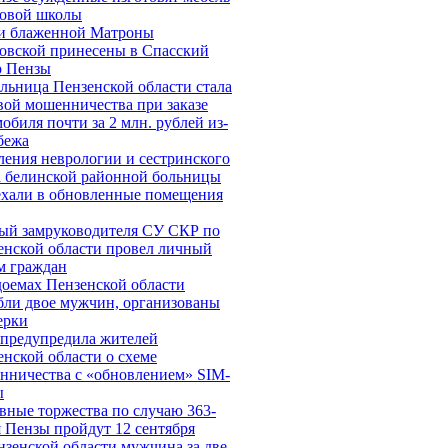
новой школы
 блаженной Матроны
овской принесены в Спасский
р Пензы
льница Пензенской области стала
вой мошенничества при заказе
обиля почти за 2 млн. рублей из-
бежа
ления неврологии и сестринского
а белинской районной больницы
ехали в обновленные помещения
ый замруководителя СУ СКР по
енской области провел личный
м граждан
доемах Пензенской области
бли двое мужчин, организованы
ерки
предупредила жителей
енской области о схеме
нничества c «обновлением» SIM-
ы
вные торжества по случаю 363-
я Пензы пройдут 12 сентября
нзенской области мужчина за две