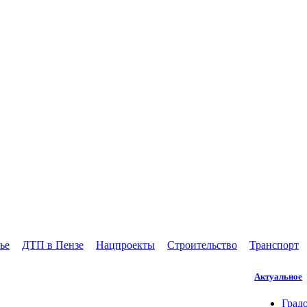
ье
ДТП в Пензе
Нацпроекты
Строительство
Транспорт
Актуальное
Град