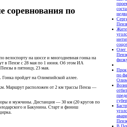
прое
е соревнования по
соста
недв
Серг
Пенз
Жите
угол
инти
соцс
Олег
Пенз
о велоспорту на шоссе и многодневная гонка на
физк
т в Пензе с 28 мая по 1 июня. Об этом ИА
Пензы в пятницу, 23 мая.
Прок
по ф
. Гонка пройдет на Олимпийской аллее.
Олим
Возн
0 км. Маршрут расположен от 2 км трассы Пенза —
отбит
пред
губе
иоры и мужчины. Дистанция — 30 км (20 кругов по
Баст
олодарского и Бакунина. Старт и финиш
угол
цирка.
авари
Пенз
В Пе