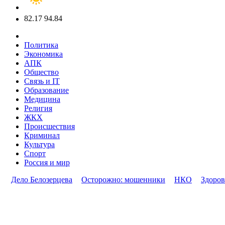
82.17
94.84
Политика
Экономика
АПК
Общество
Связь и IT
Образование
Медицина
Религия
ЖКХ
Происшествия
Криминал
Культура
Спорт
Россия и мир
Дело Белозерцева
Осторожно: мошенники
НКО
Здоров