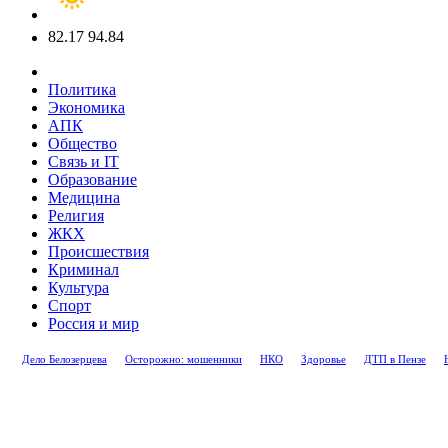
82.17
94.84
Политика
Экономика
АПК
Общество
Связь и IT
Образование
Медицина
Религия
ЖКХ
Происшествия
Криминал
Культура
Спорт
Россия и мир
Дело Белозерцева
Осторожно: мошенники
НКО
Здоровье
ДТП в Пензе