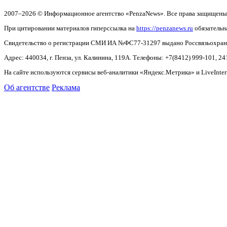
2007–2026 © Информационное агентство «PenzaNews». Все права защищены
При цитировании материалов гиперссылка на
https://penzanews.ru
обязательн
Свидетельство о регистрации СМИ ИА №ФС77-31297 выдано Россвязьохранку
Адрес: 440034, г. Пенза, ул. Калинина, 119А. Телефоны: +7(8412)
999-101, 24
На сайте используются сервисы веб-аналитики «Яндекс.Метрика» и LiveInter
Об агентстве
Реклама