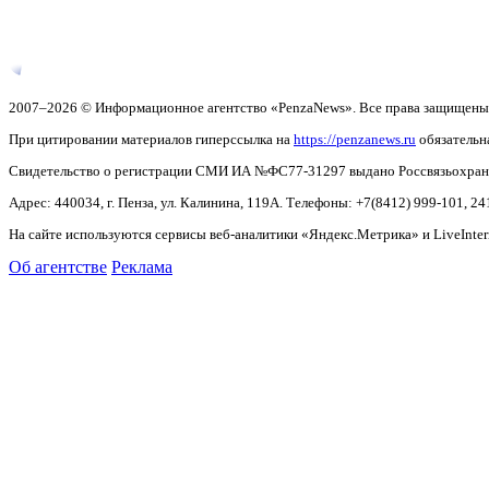
2007–2026 © Информационное агентство «PenzaNews». Все права защищены
При цитировании материалов гиперссылка на
https://penzanews.ru
обязательн
Свидетельство о регистрации СМИ ИА №ФС77-31297 выдано Россвязьохранку
Адрес: 440034, г. Пенза, ул. Калинина, 119А. Телефоны: +7(8412)
999-101, 24
На сайте используются сервисы веб-аналитики «Яндекс.Метрика» и LiveInter
Об агентстве
Реклама