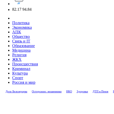
82.17
94.84
Политика
Экономика
АПК
Общество
Связь и IT
Образование
Медицина
Религия
ЖКХ
Происшествия
Криминал
Культура
Спорт
Россия и мир
Дело Белозерцева
Осторожно: мошенники
НКО
Здоровье
ДТП в Пензе