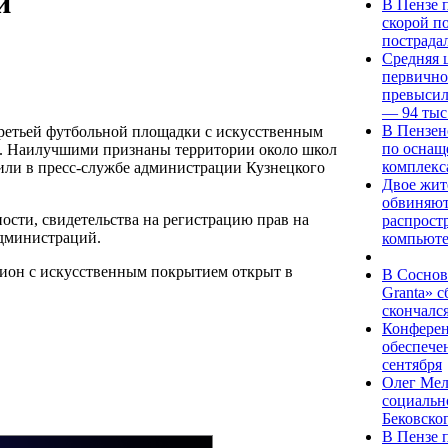
и
В Пензе 
скорой п
пострада
Средняя ц
первично
превысил
— 94 тыс
В Пензен
третьей футбольной площадки с искусственным
по оснащ
и. Наилучшими признаны территории около школ
комплекс
или в пресс-службе администрации Кузнецкого
Двое жит
обвиняют
ости, свидетельства на регистрацию прав на
распрост
администраций.
компьют
дион с искусственным покрытием открыт в
В Соснов
Granta» 
скончалс
Конферен
обеспече
сентября
Олег Мел
социальн
Бековско
В Пензе 