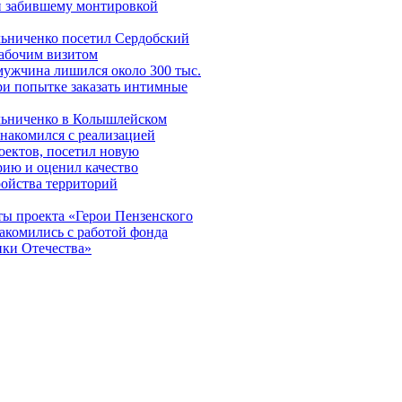
и забившему монтировкой
ьниченко посетил Сердобский
рабочим визитом
мужчина лишился около 300 тыс.
ри попытке заказать интимные
ьниченко в Колышлейском
знакомился с реализацией
оектов, посетил новую
рию и оценил качество
ройства территорий
ы проекта «Герои Пензенского
накомились с работой фонда
ки Отечества»