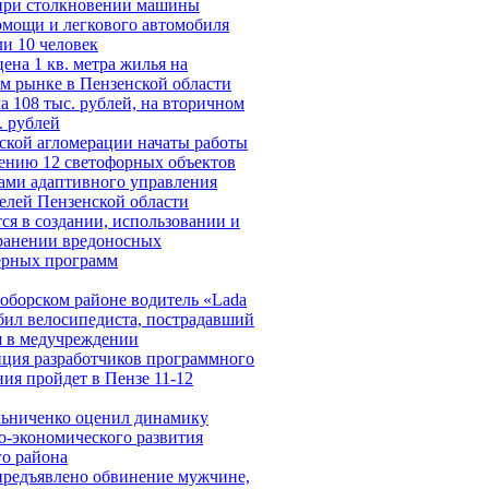
при столкновении машины
омощи и легкового автомобиля
ли 10 человек
ена 1 кв. метра жилья на
м рынке в Пензенской области
а 108 тыс. рублей, на вторичном
. рублей
ской агломерации начаты работы
ению 12 светофорных объектов
ами адаптивного управления
елей Пензенской области
ся в создании, использовании и
ранении вредоносных
ерных программ
оборском районе водитель «Lada
сбил велосипедиста, пострадавший
я в медучреждении
ция разработчиков программного
ния пройдет в Пензе 11-12
ьниченко оценил динамику
о-экономического развития
го района
предъявлено обвинение мужчине,