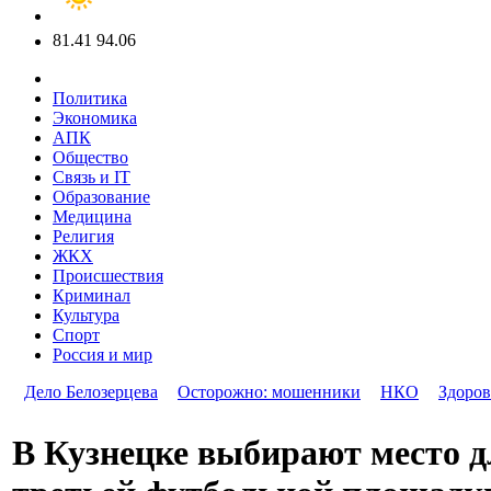
81.41
94.06
Политика
Экономика
АПК
Общество
Связь и IT
Образование
Медицина
Религия
ЖКХ
Происшествия
Криминал
Культура
Спорт
Россия и мир
Дело Белозерцева
Осторожно: мошенники
НКО
Здоров
В Кузнецке выбирают место д