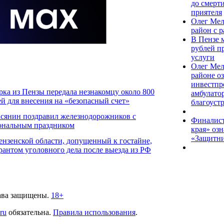
до смерт
приятеля
Олег Мел
район с 
В Пензе 
рублей п
услуги
Олег Мел
районе о
инвестпр
ка из Пензы передала незнакомцу около 800
амбулато
ей для внесения на «безопасный счет»
благоуст
сянин поздравил железнодорожников с
Финалист
ональным праздником
края» оз
«Защитни
нзенской области, допущенный к гостайне,
рантом уголовного дела после выезда из РФ
ава защищены.
18+
.ru
обязательна.
Правила использования
.