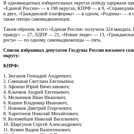
В одномандатных избирательных округах победу одержали пре
«Единой России» — в 198 округах, КПРФ — в 9, «Справедлив
в двух, «Гражданской платформы» — в одном, «Родины» — в о
также пятеро самовыдвиженцев.
Таким образом, всего «Единая Россия» получила 324 мандата,
правду» — 27, ЛДПР — 21, «Новые люди» — 13, «Гражданская
роста» — по одному, самовыдвиженцы — пять.
Список избранных депутатов Госдумы России восьмого соз
округу:
КПРФ:
1. Зюганов Геннадий Андреевич;
2. Савицкая Светлана Евгеньевна;
3. Афонин Юрий Вячеславович;
4. Клычков Андрей Евгеньевич;
5. Мельников Иван Иванович;
6. Кашин Владимир Иванович;
7. Новиков Дмитрий Георгиевич;
8. Харитонов Николай Михайлович;
9. Коломейцев Николай Васильевич;
10. Шаргунов Сергей Александрович;
11. Кумин Вадим Валентинович;