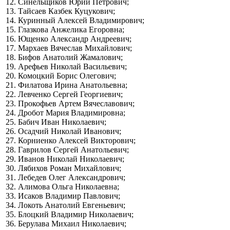
12. Синельщиков Юрий Петрович;
13. Тайсаев Казбек Куцукович;
14. Куринный Алексей Владимирович;
15. Глазкова Анжелика Егоровна;
16. Ющенко Александр Андреевич;
17. Мархаев Вячеслав Михайлович;
18. Бифов Анатолий Жамалович;
19. Арефьев Николай Васильевич;
20. Комоцкий Борис Олегович;
21. Филатова Ирина Анатольевна;
22. Левченко Сергей Георгиевич;
23. Прокофьев Артем Вячеславович;
24. Дробот Мария Владимировна;
25. Бабич Иван Николаевич;
26. Осадчий Николай Иванович;
27. Корниенко Алексей Викторович;
28. Гаврилов Сергей Анатольевич;
29. Иванов Николай Николаевич;
30. Лябихов Роман Михайлович;
31. Лебедев Олег Александрович;
32. Алимова Ольга Николаевна;
33. Исаков Владимир Павлович;
34. Локоть Анатолий Евгеньевич;
35. Блоцкий Владимир Николаевич;
36. Берулава Михаил Николаевич;