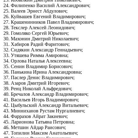
24. Филипенко Василий Александрович;
25. Валеев Эрнест Абдулович;
26. Куйвашев Евгений Владимирович;
27. Крашенинников Павел Владимирович;
28. Текслер Алексей Леонидович;
29. Гомоляко Сергей Юрьевич;
30. Махонин Дмитрий Николаевич;
31. Хабиров Радий Фаритович;
32. Сидякин Александр Геннадьевич;
33. Утяшева Римма Амировна;
34. Орлова Наталья Алексеевна;
35. Сенин Владимир Борисович;
36. Панькина Ирина Александровна;
37. Паслер Денис Владимирович;
38. Азаров Дмитрий Игоревич;
39. Ренц Николай Альфредович;
40. Бречалов Александр Владимирович;
41. Васильев Игорь Владимирович;
42. Цыбульский Александр Витальевич;
43. Минниханов Рустам Нургалиевич;
44. Фаррахов Айрат Закиевич;
45. Ларионова Татьяна Петровна;
46. Метшин Айдар Раисович;
47. Топилин Максим Анатольевич;