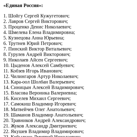
«Единая Россия»:
1. Шойгу Сергей Кужугетович;
2. Лавров Сергей Викторович;
3. Проценко Денис Николаевич;
4. Шмелева Елена Владимировна;
5. Кузнецова Анна Юрьевна;
6. Трутнев Юрий Петрович;
7. Пинский Виктор Витальевич;
8. Гурулев Андрей Викторович;
9. Николаев Айсен Сергеевич;
10. Цыденов Алексей Самбуевич;
11. Кобзев Игорь Иванович;
12. Чилингаров Артур Николаевич;
13. Кара-оол Шолбан Валерьевич;
14. Синицын Алексей Владимирович;
15. Власова Вероника Валериевна;
16. Киселев Михаил Сергеевич;
17. Самокиш Владимир Игоревич;
18. Матвейчев Олег Анатольевич;
19. Шаманов Владимир Анатольевич;
20. Травников Андрей Александрович;
21. Жуков Александр Дмитриевич;
22. Якушев Владимир Владимирович;
23. Кобылкин Дмитрий Николаевич;