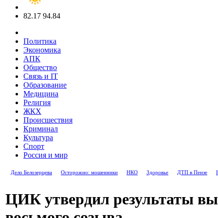
82.17
94.84
Политика
Экономика
АПК
Общество
Связь и IT
Образование
Медицина
Религия
ЖКХ
Происшествия
Криминал
Культура
Спорт
Россия и мир
Дело Белозерцева
Осторожно: мошенники
НКО
Здоровье
ДТП в Пензе
ЦИК утвердил результаты вы
восьмого созыва