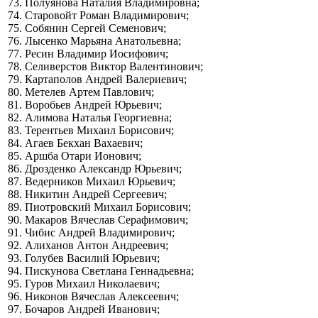
73. Полуянова Наталия Владимировна;
74. Старовойт Роман Владимирович;
75. Собянин Сергей Семенович;
76. Лысенко Марьяна Анатольевна;
77. Ресин Владимир Иосифович;
78. Селиверстов Виктор Валентинович;
79. Картаполов Андрей Валериевич;
80. Метелев Артем Павлович;
81. Воробьев Андрей Юрьевич;
82. Алимова Наталья Георгиевна;
83. Терентьев Михаил Борисович;
84. Агаев Бекхан Вахаевич;
85. Аршба Отари Ионович;
86. Дрозденко Александр Юрьевич;
87. Ведерников Михаил Юрьевич;
88. Никитин Андрей Сергеевич;
89. Пиотровский Михаил Борисович;
90. Макаров Вячеслав Серафимович;
91. Чибис Андрей Владимирович;
92. Алиханов Антон Андреевич;
93. Голубев Василий Юрьевич;
94. Пискунова Светлана Геннадьевна;
95. Гуров Михаил Николаевич;
96. Никонов Вячеслав Алексеевич;
97. Бочаров Андрей Иванович;