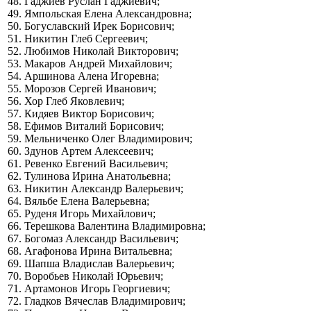
48. Гаджиев Руслан Гаджиевич;
49. Ямпольская Елена Александровна;
50. Богуславский Ирек Борисович;
51. Никитин Глеб Сергеевич;
52. Любимов Николай Викторович;
53. Макаров Андрей Михайлович;
54. Аршинова Алена Игоревна;
55. Морозов Сергей Иванович;
56. Хор Глеб Яковлевич;
57. Кидяев Виктор Борисович;
58. Ефимов Виталий Борисович;
59. Мельниченко Олег Владимирович;
60. Здунов Артем Алексеевич;
61. Ревенко Евгений Васильевич;
62. Тулинова Ирина Анатольевна;
63. Никитин Александр Валерьевич;
64. Вяльбе Елена Валерьевна;
65. Руденя Игорь Михайлович;
66. Терешкова Валентина Владимировна;
67. Богомаз Александр Васильевич;
68. Агафонова Ирина Витальевна;
69. Шапша Владислав Валерьевич;
70. Воробьев Николай Юрьевич;
71. Артамонов Игорь Георгиевич;
72. Гладков Вячеслав Владимирович;