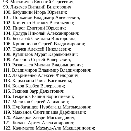
98. Москвичев Евгений Сергеевич;
99. Лихачев Виталий Викторович;
100. Бабушкин Игорь Юрьевич;
101. Порханов Владимир Алексеевич;
102. Костенко Наталья Васильевна;
103. Пирог Дмитрий Юрьевич;
104. Долуда Николай Александрович;
105. Бессараб Светлана Викторовна;
106. Кривоносов Сергей Владимирович;
107. Ткачев Алексей Николаевич;
108. Кумпилов Мурат Каральбиевич;
109. Аксенов Сергей Валерьевич;
110. Развожаев Михаил Владимирович;
111. Владимиров Владимир Владимирович;
112. Лавриненко Алексей Федорович;
113. Кармазина Раиса Васильевна;
114. Коков Казбек Валерьевич;
115. Геккиев Заур Далхатович;
116. Темрезов Рашид Бориспиевич;
117. Меликов Сергей Алимович;
118. Нурбагандов Нурбаганд Магомедович;
119. Умаханов Сайгидпаша Дарбишевич;
120. Абакаров Хизри Магомедович;
121. Бичаев Артем Александрович;
122. Калиматов Махмуд-Али Макшарипович;