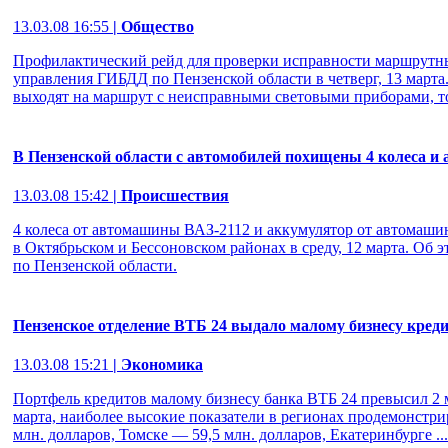
13.03.08 16:55
| Общество
Профилактический рейд для проверки исправности маршрутн
управления ГИБДД по Пензенской области в четверг, 13 марта
выходят на маршрут с неисправными световыми приборами, т
В Пензенской области с автомобилей похищены 4 колеса и
13.03.08 15:42
| Происшествия
4 колеса от автомашины ВАЗ-2112 и аккумулятор от автомаш
в Октябрьском и Бессоновском районах в среду, 12 марта. Об
по Пензенской области.
Пензенское отделение ВТБ 24 выдало малому бизнесу креди
13.03.08 15:21
| Экономика
Портфель кредитов малому бизнесу банка ВТБ 24 превысил 2 
марта, наиболее высокие показатели в регионах продемонстр
млн. долларов, Томске — 59,5 млн. долларов, Екатеринбурге ...