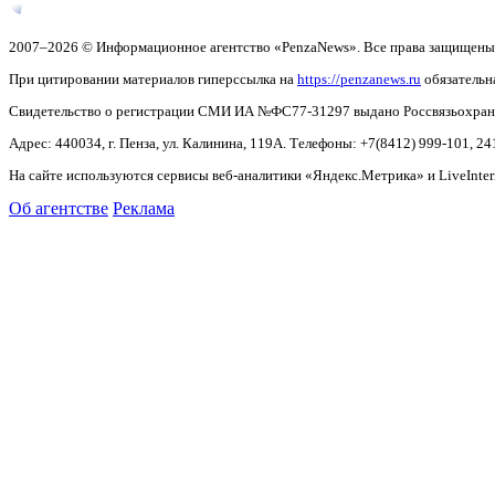
2007–2026 © Информационное агентство «PenzaNews». Все права защищены
При цитировании материалов гиперссылка на
https://penzanews.ru
обязательн
Свидетельство о регистрации СМИ ИА №ФС77-31297 выдано Россвязьохранку
Адрес: 440034, г. Пенза, ул. Калинина, 119А. Телефоны: +7(8412)
999-101, 24
На сайте используются сервисы веб-аналитики «Яндекс.Метрика» и LiveInter
Об агентстве
Реклама