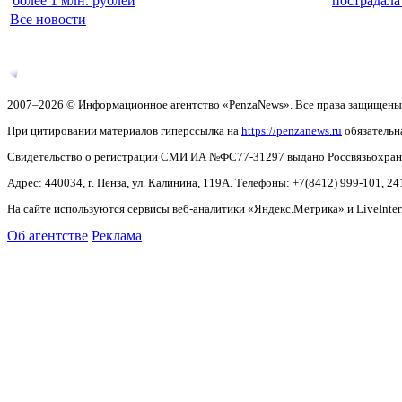
более 1 млн. рублей
пострадал
Все новости
2007–2026 © Информационное агентство «PenzaNews». Все права защищены
При цитировании материалов гиперссылка на
https://penzanews.ru
обязательн
Свидетельство о регистрации СМИ ИА №ФС77-31297 выдано Россвязьохранку
Адрес: 440034, г. Пенза, ул. Калинина, 119А. Телефоны: +7(8412)
999-101, 24
На сайте используются сервисы веб-аналитики «Яндекс.Метрика» и LiveInter
Об агентстве
Реклама