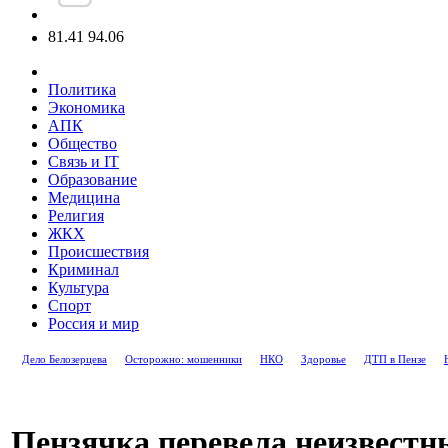
81.41
94.06
Политика
Экономика
АПК
Общество
Связь и IT
Образование
Медицина
Религия
ЖКХ
Происшествия
Криминал
Культура
Спорт
Россия и мир
Дело Белозерцева
Осторожно: мошенники
НКО
Здоровье
ДТП в Пензе
Пензячка перевела неизвестны