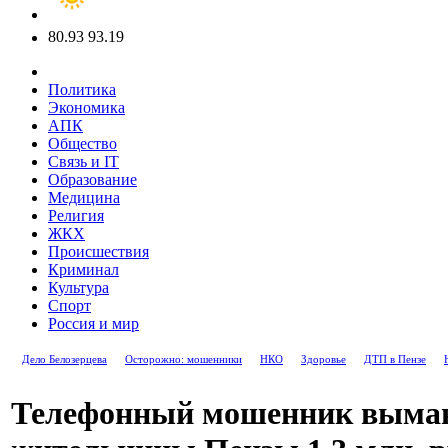
80.93
93.19
Политика
Экономика
АПК
Общество
Связь и IT
Образование
Медицина
Религия
ЖКХ
Происшествия
Криминал
Культура
Спорт
Россия и мир
Дело Белозерцева
Осторожно: мошенники
НКО
Здоровье
ДТП в Пензе
Телефонный мошенник выма