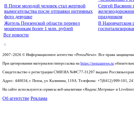
В Пензе молодой человек стал жертвой
Сергей Васянин 
вымогательства после отправки интимных
железнодорожни
фото девушке
праздником
Житель Пензенской области перевел
В Наровчатском 
мошенникам более 1 млн. рублей
госпитализирова
Все новости
2007–2026 © Информационное агентство «PenzaNews». Все права защищены
При цитировании материалов гиперссылка на
https://penzanews.ru
обязательн
Свидетельство о регистрации СМИ ИА №ФС77-31297 выдано Россвязьохранку
Адрес: 440034, г. Пенза, ул. Калинина, 119А. Телефоны: +7(8412)
999-101, 24
На сайте используются сервисы веб-аналитики «Яндекс.Метрика» и LiveInter
Об агентстве
Реклама