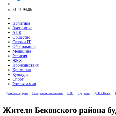
81.41
94.06
Политика
Экономика
АПК
Общество
Связь и IT
Образование
Медицина
Религия
ЖКХ
Происшествия
Криминал
Культура
Спорт
Россия и мир
Дело Белозерцева
Осторожно: мошенники
НКО
Здоровье
ДТП в Пензе
Жителя Бековского района буд