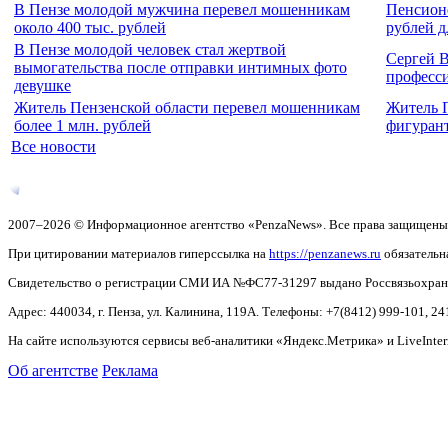
В Пензе молодой мужчина перевел мошенникам
Пенсионе
около 400 тыс. рублей
рублей д
В Пензе молодой человек стал жертвой
Сергей 
вымогательства после отправки интимных фото
професс
девушке
Житель Пензенской области перевел мошенникам
Житель П
более 1 млн. рублей
фигурант
Все новости
2007–2026 © Информационное агентство «PenzaNews». Все права защищены
При цитировании материалов гиперссылка на
https://penzanews.ru
обязательн
Свидетельство о регистрации СМИ ИА №ФС77-31297 выдано Россвязьохранку
Адрес: 440034, г. Пенза, ул. Калинина, 119А. Телефоны: +7(8412)
999-101, 24
На сайте используются сервисы веб-аналитики «Яндекс.Метрика» и LiveInter
Об агентстве
Реклама