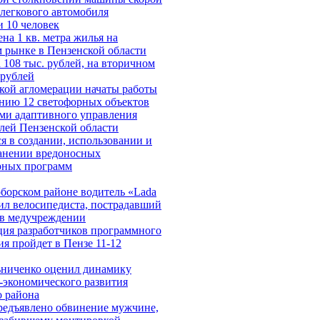
легкового автомобиля
и 10 человек
на 1 кв. метра жилья на
 рынке в Пензенской области
 108 тыс. рублей, на вторичном
 рублей
кой агломерации начаты работы
нию 12 светофорных объектов
ми адаптивного управления
лей Пензенской области
я в создании, использовании и
анении вредоносных
рных программ
борском районе водитель «Lada
бил велосипедиста, пострадавший
 в медучреждении
ия разработчиков программного
ия пройдет в Пензе 11-12
ниченко оценил динамику
-экономического развития
о района
редъявлено обвинение мужчине,