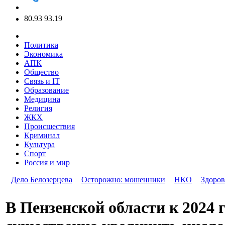
80.93
93.19
Политика
Экономика
АПК
Общество
Связь и IT
Образование
Медицина
Религия
ЖКХ
Происшествия
Криминал
Культура
Спорт
Россия и мир
Дело Белозерцева
Осторожно: мошенники
НКО
Здоров
В Пензенской области к 2024 