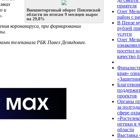
до смерти
амках
приятеля
о и
Внешнеторговый оборот Пензенской
Олег Мель
области по итогам 9 месяцев вырос
».
район с р
на 29,8%
В Пензе м
нения коронавируса, при формировании
рублей пр
ты.
услуги
Олег Мель
рамм телеканала РБК Павел Демидович.
ознакомил
посетил н
качество 
Финалисты
края» озн
«Защитник
Благотво
поддержит
проектов
Органы пр
за полгод
сфере охр
«Ростелеко
оптики в 
области
Выставка 