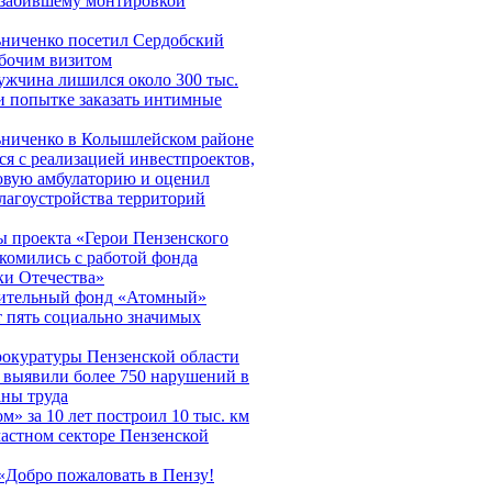
 забившему монтировкой
ниченко посетил Сердобский
абочим визитом
ужчина лишился около 300 тыс.
и попытке заказать интимные
ниченко в Колышлейском районе
ся с реализацией инвестпроектов,
овую амбулаторию и оценил
благоустройства территорий
 проекта «Герои Пензенского
акомились с работой фонда
и Отечества»
рительный фонд «Атомный»
 пять социально значимых
окуратуры Пензенской области
а выявили более 750 нарушений в
аны труда
м» за 10 лет построил 10 тыс. км
частном секторе Пензенской
«Добро пожаловать в Пензу!