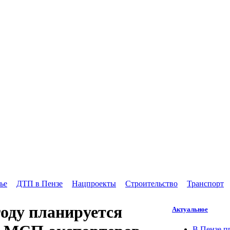
ье
ДТП в Пензе
Нацпроекты
Строительство
Транспорт
году планируется
Актуальное
В Пензе п