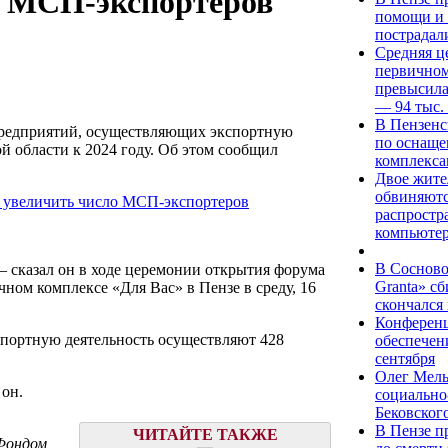
о МСП-экспортеров
помощи и 
пострадал
Средняя це
первичном
превысила
— 94 тыс.
В Пензенс
редприятий, осуществляющих экспортную
по оснаще
й области к 2024 году. Об этом сообщил
комплекса
Двое жите
обвиняютс
распростр
компьюте
В Сосново
— сказал он в ходе церемонии открытия форума
Granta» с
чном комплексе «Для Вас» в Пензе в среду, 16
скончался
Конференц
кспортную деятельность осуществляют 428
обеспечен
сентября
Олег Мель
 он.
социально
Бековског
В Пензе п
ЧИТАЙТЕ ТАКЖЕ
 Фондом