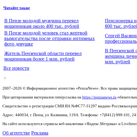
Читайте также
В Пензе молодой мужчина перевел
Пенсионерка и
мошенникам около 400 тыс. рублей
800 тыс. рубле
В Пензе молодой человек стал жертвой
Сергей Васяни
вымогательства после отправки интимных
профессионал
фото девушке
В Пензенской 
Житель Пензенской области перевел
женщина лично
мошенникам более 1 млн. рублей
млн. рублей
Все новости
2007–2026 © Информационное агентство «PenzaNews». Все права защищены
При цитировании материалов гиперссылка на
https://penzanews.ru
обязательн
Свидетельство о регистрации СМИ ИА №ФС77-31297 выдано Россвязьохранку
Адрес: 440034, г. Пенза, ул. Калинина, 119А. Телефоны: +7(8412)
999-101, 24
На сайте используются сервисы веб-аналитики «Яндекс.Метрика» и LiveInter
Об агентстве
Реклама