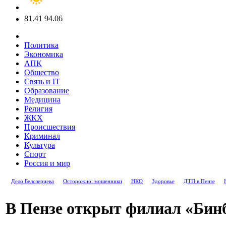
81.41
94.06
Политика
Экономика
АПК
Общество
Связь и IT
Образование
Медицина
Религия
ЖКХ
Происшествия
Криминал
Культура
Спорт
Россия и мир
Дело Белозерцева
Осторожно: мошенники
НКО
Здоровье
ДТП в Пензе
В Пензе открыт филиал «Бин