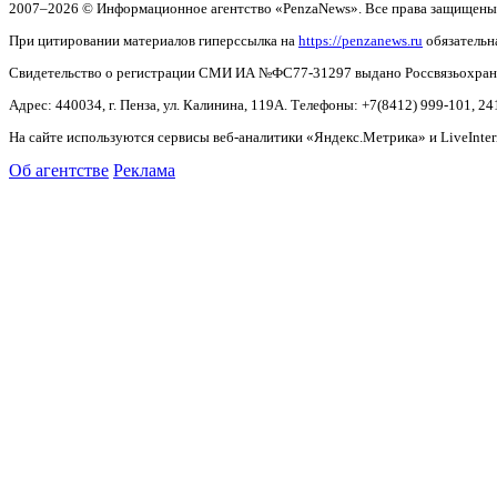
2007–2026 © Информационное агентство «PenzaNews». Все права защищены
При цитировании материалов гиперссылка на
https://penzanews.ru
обязательн
Свидетельство о регистрации СМИ ИА №ФС77-31297 выдано Россвязьохранку
Адрес: 440034, г. Пенза, ул. Калинина, 119А. Телефоны: +7(8412)
999-101, 24
На сайте используются сервисы веб-аналитики «Яндекс.Метрика» и LiveInter
Об агентстве
Реклама