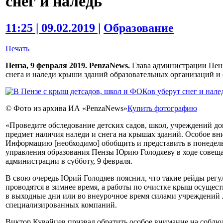
снег и наледь
11:25 | 09.02.2019 |
Образование
Печать
Пенза, 9 февраля 2019. PenzaNews.
Глава администрации Пенз
снега и наледи крыши зданий образовательных организаций и
© Фото из архива ИА «PenzaNews»
Купить фотографию
«Проведите обследование детских садов, школ, учреждений д
предмет наличия наледи и снега на крышах зданий. Особое вн
Информацию [необходимо] обобщить и представить в понедель
управления образования Пензы Юрию Голодяеву в ходе совеща
администрации в субботу, 9 февраля.
В свою очередь Юрий Голодяев пояснил, что такие рейды регу
проводятся в зимнее время, а работы по очистке крыш осущес
в выходные дни или во внеурочное время силами учреждений
специализированных компаний.
Виктор Кувайцев призвал обратить особое внимание на соблю