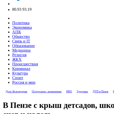
80.93
93.19
Политика
Экономика
АПК
Общество
Связь и IT
Образование
Медицина
Религия
ЖКХ
Происшествия
Криминал
Культура
Спорт
Россия и мир
Дело Белозерцева
Осторожно: мошенники
НКО
Здоровье
ДТП в Пензе
В Пензе с крыш детсадов, шк