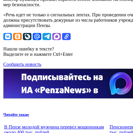
мер безопасности.
«Речь идет не только о сигнальных лентах. При проведении оч
должны присутствовать дежурные из числа работников учрежд
администрации Пензы.
Нашли ошибку в тексте?
Выделите ее и нажмите Ctrl+Enter
Сообщить новость
Читайте также
В Пензе молодой мужчина перевел мошенникам
Пенсионерк
около 400 тыс. рублей
тыс. рубле