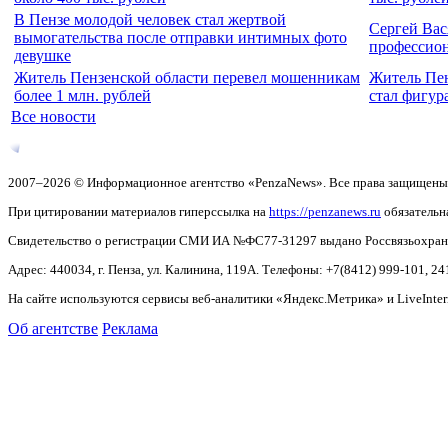
В Пензе молодой человек стал жертвой
Сергей Вас
вымогательства после отправки интимных фото
профессио
девушке
Житель Пензенской области перевел мошенникам
Житель Пен
более 1 млн. рублей
стал фигур
Все новости
2007–2026 © Информационное агентство «PenzaNews». Все права защищены
При цитировании материалов гиперссылка на
https://penzanews.ru
обязательн
Свидетельство о регистрации СМИ ИА №ФС77-31297 выдано Россвязьохранку
Адрес: 440034, г. Пенза, ул. Калинина, 119А. Телефоны: +7(8412)
999-101, 24
На сайте используются сервисы веб-аналитики «Яндекс.Метрика» и LiveInter
Об агентстве
Реклама