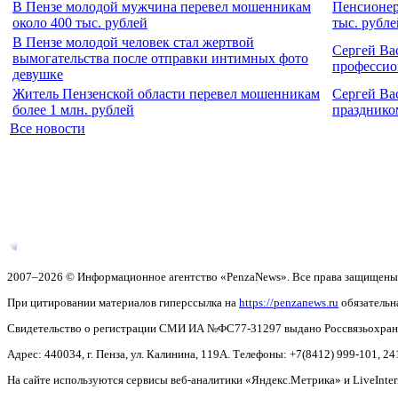
В Пензе молодой мужчина перевел мошенникам
Пенсионер
около 400 тыс. рублей
тыс. рубле
В Пензе молодой человек стал жертвой
Сергей Ва
вымогательства после отправки интимных фото
профессио
девушке
Житель Пензенской области перевел мошенникам
Сергей Ва
более 1 млн. рублей
празднико
Все новости
2007–2026 © Информационное агентство «PenzaNews». Все права защищены
При цитировании материалов гиперссылка на
https://penzanews.ru
обязательн
Свидетельство о регистрации СМИ ИА №ФС77-31297 выдано Россвязьохранку
Адрес: 440034, г. Пенза, ул. Калинина, 119А. Телефоны: +7(8412)
999-101, 24
На сайте используются сервисы веб-аналитики «Яндекс.Метрика» и LiveInter