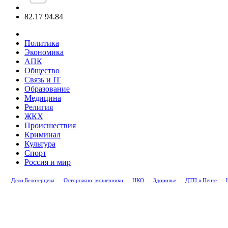
82.17
94.84
Политика
Экономика
АПК
Общество
Связь и IT
Образование
Медицина
Религия
ЖКХ
Происшествия
Криминал
Культура
Спорт
Россия и мир
Дело Белозерцева
Осторожно: мошенники
НКО
Здоровье
ДТП в Пензе