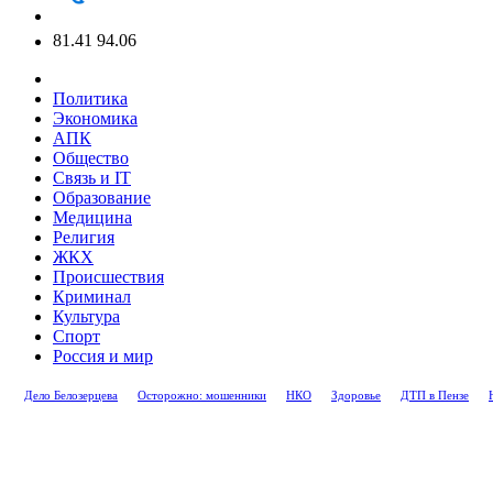
81.41
94.06
Политика
Экономика
АПК
Общество
Связь и IT
Образование
Медицина
Религия
ЖКХ
Происшествия
Криминал
Культура
Спорт
Россия и мир
Дело Белозерцева
Осторожно: мошенники
НКО
Здоровье
ДТП в Пензе