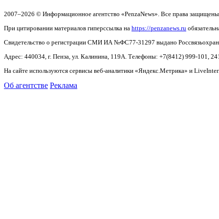
2007–2026 © Информационное агентство «PenzaNews». Все права защищены
При цитировании материалов гиперссылка на
https://penzanews.ru
обязательн
Свидетельство о регистрации СМИ ИА №ФС77-31297 выдано Россвязьохранку
Адрес: 440034, г. Пенза, ул. Калинина, 119А. Телефоны: +7(8412)
999-101, 24
На сайте используются сервисы веб-аналитики «Яндекс.Метрика» и LiveInter
Об агентстве
Реклама