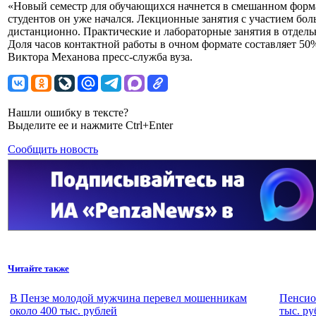
«Новый семестр для обучающихся начнется в смешанном форма
студентов он уже начался. Лекционные занятия с участием бо
дистанционно. Практические и лабораторные занятия в отдель
Доля часов контактной работы в очном формате составляет 5
Виктора Механова пресс-служба вуза.
Нашли ошибку в тексте?
Выделите ее и нажмите Ctrl+Enter
Сообщить новость
Читайте также
В Пензе молодой мужчина перевел мошенникам
Пенсио
около 400 тыс. рублей
тыс. ру