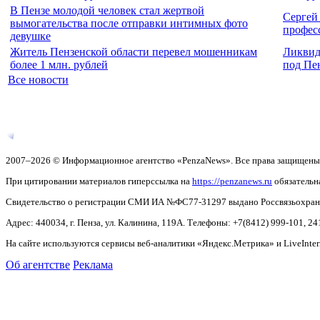
В Пензе молодой человек стал жертвой
Сергей
вымогательства после отправки интимных фото
профес
девушке
Житель Пензенской области перевел мошенникам
Ликвиди
более 1 млн. рублей
под Пе
Все новости
2007–2026 © Информационное агентство «PenzaNews». Все права защищены
При цитировании материалов гиперссылка на
https://penzanews.ru
обязательн
Свидетельство о регистрации СМИ ИА №ФС77-31297 выдано Россвязьохранку
Адрес: 440034, г. Пенза, ул. Калинина, 119А. Телефоны: +7(8412)
999-101, 24
На сайте используются сервисы веб-аналитики «Яндекс.Метрика» и LiveInter
Об агентстве
Реклама