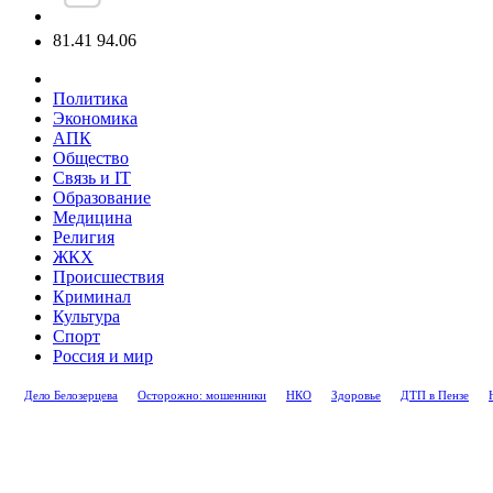
81.41
94.06
Политика
Экономика
АПК
Общество
Связь и IT
Образование
Медицина
Религия
ЖКХ
Происшествия
Криминал
Культура
Спорт
Россия и мир
Дело Белозерцева
Осторожно: мошенники
НКО
Здоровье
ДТП в Пензе