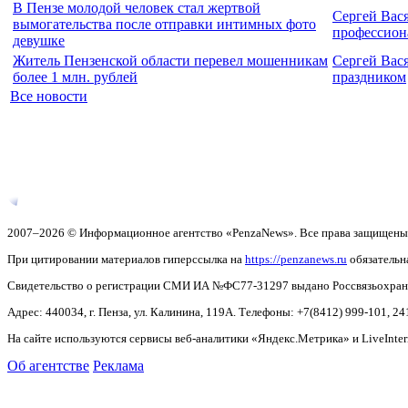
В Пензе молодой человек стал жертвой
Сергей Вас
вымогательства после отправки интимных фото
профессион
девушке
Житель Пензенской области перевел мошенникам
Сергей Вас
более 1 млн. рублей
праздником
Все новости
2007–2026 © Информационное агентство «PenzaNews». Все права защищены
При цитировании материалов гиперссылка на
https://penzanews.ru
обязательн
Свидетельство о регистрации СМИ ИА №ФС77-31297 выдано Россвязьохранку
Адрес: 440034, г. Пенза, ул. Калинина, 119А. Телефоны: +7(8412)
999-101, 24
На сайте используются сервисы веб-аналитики «Яндекс.Метрика» и LiveInter
Об агентстве
Реклама