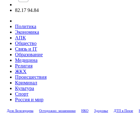
82.17
94.84
Политика
Экономика
АПК
Общество
Связь и IT
Образование
Медицина
Религия
ЖКХ
Происшествия
Криминал
Культура
Спорт
Россия и мир
Дело Белозерцева
Осторожно: мошенники
НКО
Здоровье
ДТП в Пензе