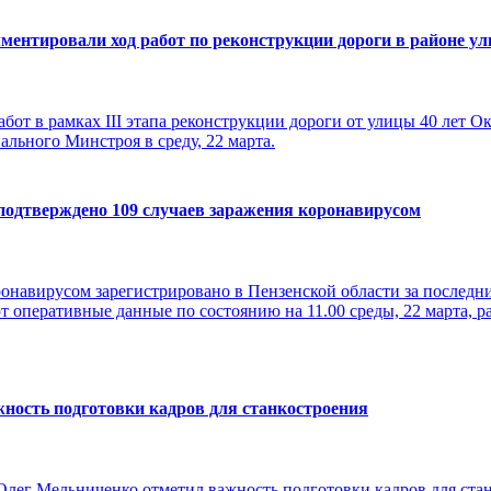
ментировали ход работ по реконструкции дороги в районе у
бот в рамках III этапа реконструкции дороги от улицы 40 лет О
ального Минстроя в среду, 22 марта.
 подтверждено 109 случаев заражения коронавирусом
ронавирусом зарегистрировано в Пензенской области за последни
т оперативные данные по состоянию на 11.00 среды, 22 марта, 
ность подготовки кадров для станкостроения
Олег Мельниченко отметил важность подготовки кадров для стан