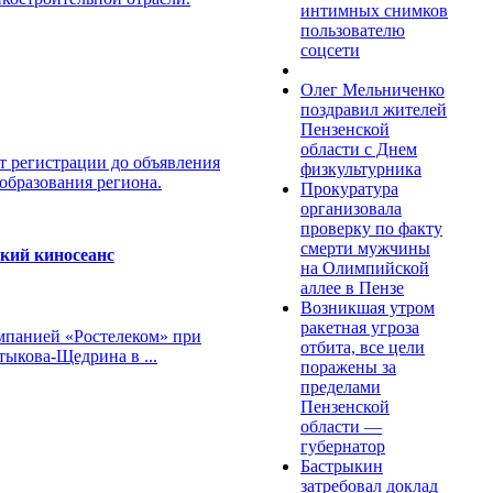
интимных снимков
пользователю
соцсети
Олег Мельниченко
поздравил жителей
Пензенской
области с Днем
т регистрации до объявления
физкультурника
образования региона.
Прокуратура
организовала
проверку по факту
смерти мужчины
кий киносеанс
на Олимпийской
аллее в Пензе
Возникшая утром
ракетная угроза
омпанией «Ростелеком» при
отбита, все цели
тыкова-Щедрина в ...
поражены за
пределами
Пензенской
области —
губернатор
Бастрыкин
затребовал доклад