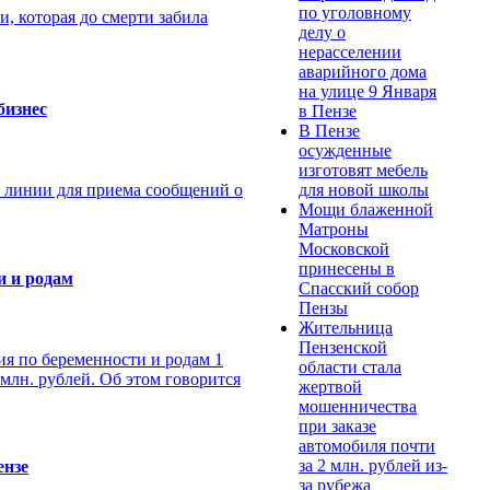
по уголовному
, которая до смерти забила
делу о
нерасселении
аварийного дома
на улице 9 Января
бизнес
в Пензе
В Пензе
осужденные
изготовят мебель
й линии для приема сообщений о
для новой школы
Мощи блаженной
Матроны
Московской
принесены в
и и родам
Спасский собор
Пензы
Жительница
Пензенской
ия по беременности и родам 1
области стала
 млн. рублей. Об этом говорится
жертвой
мошенничества
при заказе
автомобиля почти
за 2 млн. рублей из-
ензе
за рубежа