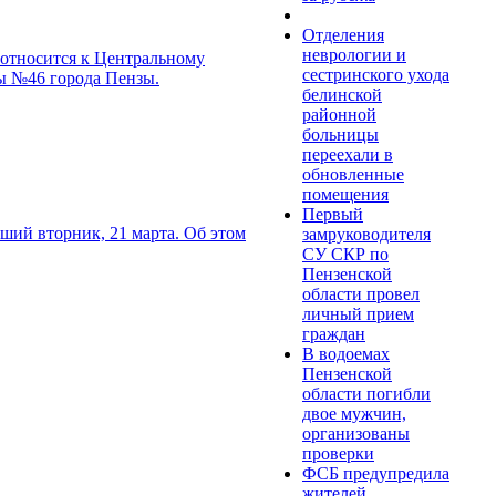
Отделения
неврологии и
 относится к Центральному
сестринского ухода
лы №46 города Пензы.
белинской
районной
больницы
переехали в
обновленные
помещения
Первый
ший вторник, 21 марта. Об этом
замруководителя
СУ СКР по
Пензенской
области провел
личный прием
граждан
В водоемах
Пензенской
области погибли
двое мужчин,
организованы
проверки
ФСБ предупредила
жителей