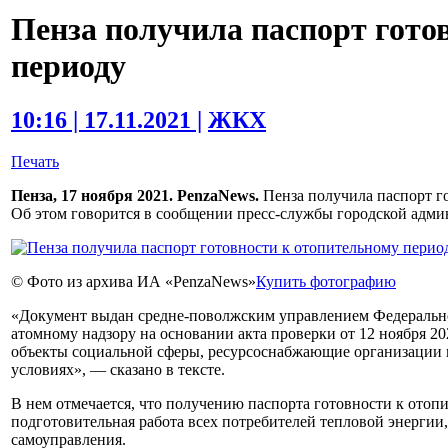
Пенза получила паспорт гото
периоду
10:16 | 17.11.2021 |
ЖКХ
Печать
Пенза, 17 ноября 2021. PenzaNews.
Пенза получила паспорт г
Об этом говорится в сообщении пресс-службы городской адми
© Фото из архива ИА «PenzaNews»
Купить фотографию
«Документ выдан средне-поволжским управлением Федерально
атомному надзору на основании акта проверки от 12 ноября 20
объекты социальной сферы, ресурсоснабжающие организации
условиях», — сказано в тексте.
В нем отмечается, что получению паспорта готовности к отоп
подготовительная работа всех потребителей тепловой энерги
самоуправления.