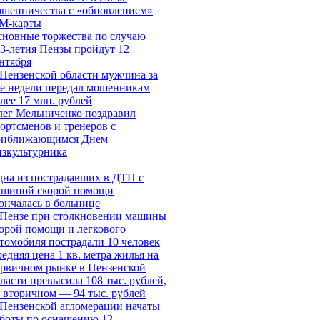
шенничества c «обновлением»
IM-карты
новные торжества по случаю
3-летия Пензы пройдут 12
нтября
Пензенской области мужчина за
е недели передал мошенникам
лее 17 млн. рублей
ег Мельниченко поздравил
ортсменов и тренеров с
риближающимся Днем
зкультурника
на из пострадавших в ДТП с
ашиной скорой помощи
ончалась в больнице
 Пензе при столкновении машины
орой помощи и легкового
томобиля пострадали 10 человек
едняя цена 1 кв. метра жилья на
рвичном рынке в Пензенской
ласти превысила 108 тыс. рублей,
 вторичном — 94 тыс. рублей
Пензенской агломерации начаты
боты по оснащению 12