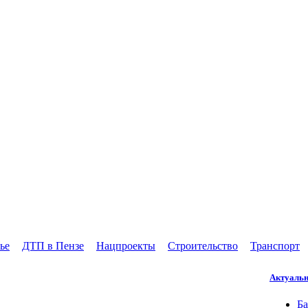
ье
ДТП в Пензе
Нацпроекты
Строительство
Транспорт
Актуальн
Ба