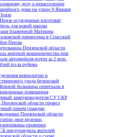
оловному делу о нерасселении
арийного дома на улице 9 Января
Пензе
Пензе осужденные изготовят
бель для новой школы
ощи блаженной Матроны
сковской принесены в Спасский
бор Пензы
тельница Пензенской области
ала жертвой мошенничества при
казе автомобиля почти за 2 млн.
блей из-за рубежа
деления неврологии и
стринского ухода белинской
йонной больницы переехали в
бновленные помещения
ервый замруководителя СУ СКР
 Пензенской области провел
ичный прием граждан
водоемах Пензенской области
гибли двое мужчин,
ганизованы проверки
СБ предупредила жителей
нзенской области о схеме