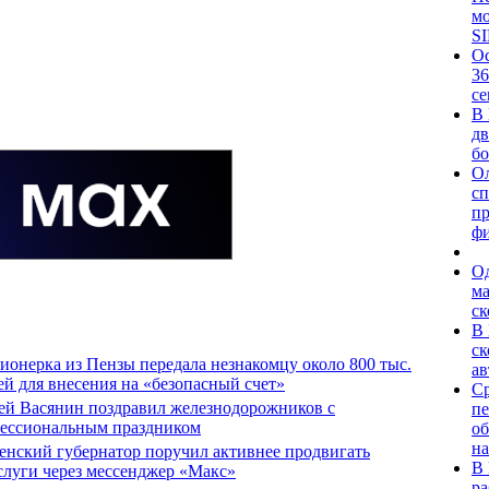
мо
S
Ос
36
се
В 
дв
бо
Ол
сп
п
фи
Од
м
ск
В
ск
ионерка из Пензы передала незнакомцу около 800 тыс.
ав
ей для внесения на «безопасный счет»
Ср
ей Васянин поздравил железнодорожников с
пе
ессиональным праздником
об
на
енский губернатор поручил активнее продвигать
В 
слуги через мессенджер «Макс»
ра