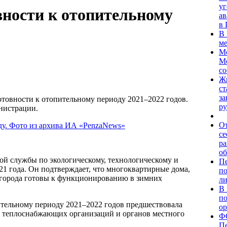
уг
вности к отопительному
ав
в 
В 
ме
М
Мо
со
Жи
ст
за
отовности к отопительному периоду 2021–2022 годов.
ру
нистрации.
От
се
ра
о
й службы по экологическому, технологическому и
П
21 года. Он подтверждает, что многоквартирные дома,
по
 города готовы к функционированию в зимних
л
В 
по
ительному периоду 2021–2022 годов предшествовала
ор
и, теплоснабжающих организаций и органов местного
Ф
Пе