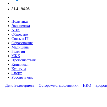
81.41
94.06
Политика
Экономика
АПК
Общество
Связь и IT
Образование
Медицина
Религия
ЖКХ
Происшествия
Криминал
Культура
Спорт
Россия и мир
Дело Белозерцева
Осторожно: мошенники
НКО
Здоров