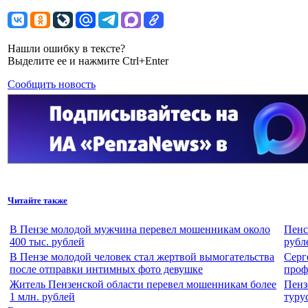
Нашли ошибку в тексте?
Выделите ее и нажмите Ctrl+Enter
Сообщить новость
Читайте также
В Пензе молодой мужчина перевел мошенникам около
Пенс
400 тыс. рублей
рубл
В Пензе молодой человек стал жертвой вымогательства
Серг
после отправки интимных фото девушке
проф
Житель Пензенской области перевел мошенникам более
Пенз
1 млн. рублей
туру