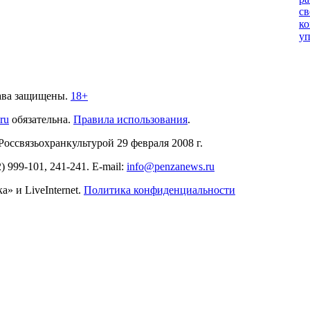
св
ко
уп
ава защищены.
18+
.ru
обязательна.
Правила использования
.
связьохранкультурой 29 февраля 2008 г.
2)
999-101, 241-241
. E-mail:
info@penzanews.ru
» и LiveInternet.
Политика конфиденциальности