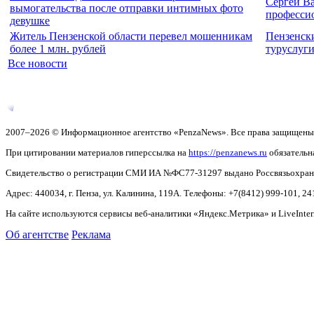
Сергей В
вымогательства после отправки интимных фото
професси
девушке
Житель Пензенской области перевел мошенникам
Пензенски
более 1 млн. рублей
туруслуги
Все новости
2007–2026 © Информационное агентство «PenzaNews». Все права защищены
При цитировании материалов гиперссылка на
https://penzanews.ru
обязательн
Свидетельство о регистрации СМИ ИА №ФС77-31297 выдано Россвязьохранку
Адрес: 440034, г. Пенза, ул. Калинина, 119А. Телефоны: +7(8412)
999-101, 24
На сайте используются сервисы веб-аналитики «Яндекс.Метрика» и LiveInter
Об агентстве
Реклама