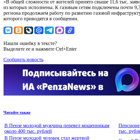
«В общей сложности от жителей принято свыше 11,6 тыс. заявок
из которых исполнены. К газовым сетям подключены почти 9,
региона продолжаем работу по развитию газовой инфраструкту
которого приводятся в сообщении.
Нашли ошибку в тексте?
Выделите ее и нажмите Ctrl+Enter
Сообщить новость
Читайте также
В Пензе молодой мужчина перевел мошенникам
Пенсионер
около 400 тыс. рублей
тыс. рубл
В Пензе молодой человек стал жертвой