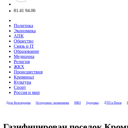
81.41
94.06
Политика
Экономика
АПК
Общество
Связь и IT
Образование
Медицина
Религия
ЖКХ
Происшествия
Криминал
Культура
Спорт
Россия и мир
Дело Белозерцева
Осторожно: мошенники
НКО
Здоровье
ДТП в Пензе
Газифицирован поселок Кро