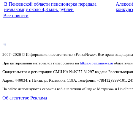
В Пензенской области пенсионерка передала
Алексей
незнакомцу около 4,3 млн. рублей
конкурс
Все новости
2007–2026 © Информационное агентство «PenzaNews». Все права защищены
При цитировании материалов гиперссылка на
https://penzanews.ru
обязательн
Свидетельство о регистрации СМИ ИА №ФС77-31297 выдано Россвязьохранку
Адрес: 440034, г. Пенза, ул. Калинина, 119А. Телефоны: +7(8412)
999-101, 24
На сайте используются сервисы веб-аналитики «Яндекс.Метрика» и LiveInter
Об агентстве
Реклама