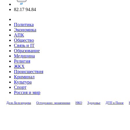
82.17
94.84
Политика
Экономика
АПК
Общество
Связь и IT
Образование
Медицина
Религия
ЖКХ
Происшествия
Криминал
Культура
Спорт
Россия и мир
Дело Белозерцева
Осторожно: мошенники
НКО
Здоровье
ДТП в Пензе