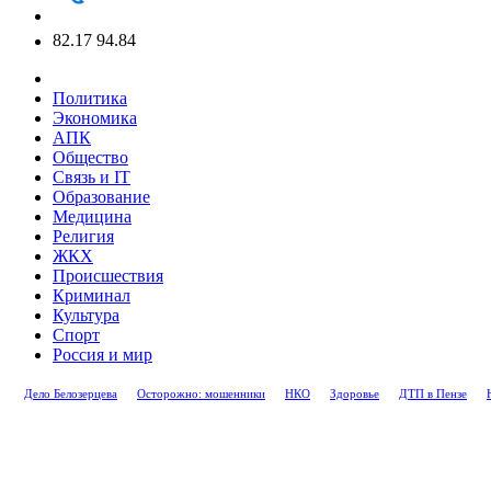
82.17
94.84
Политика
Экономика
АПК
Общество
Связь и IT
Образование
Медицина
Религия
ЖКХ
Происшествия
Криминал
Культура
Спорт
Россия и мир
Дело Белозерцева
Осторожно: мошенники
НКО
Здоровье
ДТП в Пензе