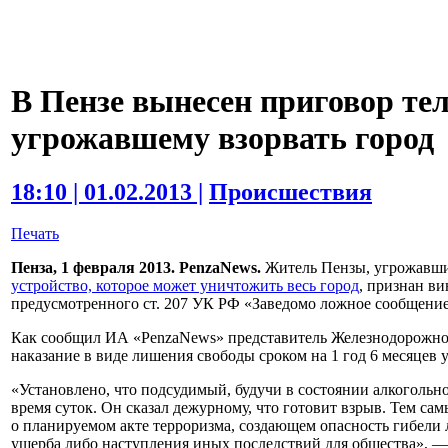
В Пензе вынесен приговор те
угрожавшему взорвать город
18:10 | 01.02.2013 |
Происшествия
Печать
Пенза, 1 февраля 2013. PenzaNews.
Житель Пензы, угрожавши
устройство, которое может уничтожить весь город
, признан в
предусмотренного ст. 207 УК РФ «Заведомо ложное сообщение 
Как сообщил ИА «PenzaNews» представитель Железнодорожног
наказание в виде лишения свободы сроком на 1 год 6 месяцев 
«Установлено, что подсудимый, будучи в состоянии алкогольн
время суток. Он сказал дежурному, что готовит взрыв. Тем с
о планируемом акте терроризма, создающем опасность гибели
ущерба либо наступления иных последствий для общества», — 