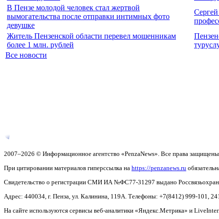
В Пензе молодой человек стал жертвой
Сергей
вымогательства после отправки интимных фото
профес
девушке
Житель Пензенской области перевел мошенникам
Пензен
более 1 млн. рублей
турусл
Все новости
2007–2026 © Информационное агентство «PenzaNews». Все права защищены
При цитировании материалов гиперссылка на
https://penzanews.ru
обязательн
Свидетельство о регистрации СМИ ИА №ФС77-31297 выдано Россвязьохранку
Адрес: 440034, г. Пенза, ул. Калинина, 119А. Телефоны: +7(8412)
999-101, 24
На сайте используются сервисы веб-аналитики «Яндекс.Метрика» и LiveInter