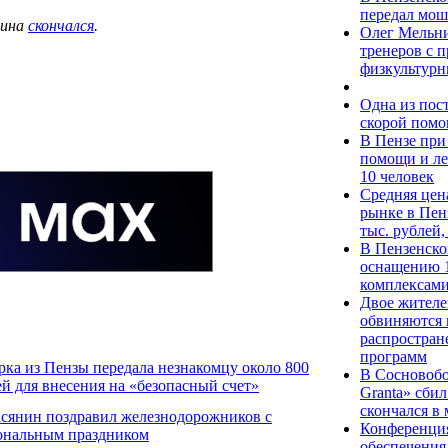
передал мош
чина
скончался
.
Олег Мельни
тренеров с
физкультурн
Одна из пос
скорой помо
В Пензе при
помощи и ле
10 человек
Средняя цен
рынке в Пен
тыс. рублей
В Пензенско
оснащению 1
комплексами
Двое жителе
обвиняются 
распростра
программ
ка из Пензы передала незнакомцу около 800
В Сосновобо
ей для внесения на «безопасный счет»
Granta» сби
скончался в
сянин поздравил железнодорожников с
Конференция
ональным праздником
обеспечения 