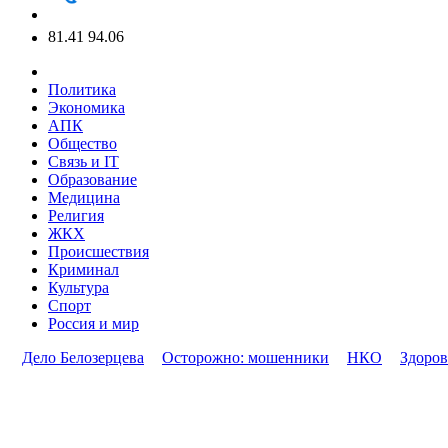
81.41
94.06
Политика
Экономика
АПК
Общество
Связь и IT
Образование
Медицина
Религия
ЖКХ
Происшествия
Криминал
Культура
Спорт
Россия и мир
Дело Белозерцева
Осторожно: мошенники
НКО
Здоров