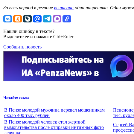
За весь период в регионе
выписана
одна пациентка. Один муж
Нашли ошибку в тексте?
Выделите ее и нажмите Ctrl+Enter
Сообщить новость
Читайте также
В Пензе молодой мужчина перевел мошенникам
Пенсионер
около 400 тыс. рублей
тыс. рубл
В Пензе молодой человек стал жертвой
Сергей Ва
вымогательства после отправки интимных фото
професси
девушке