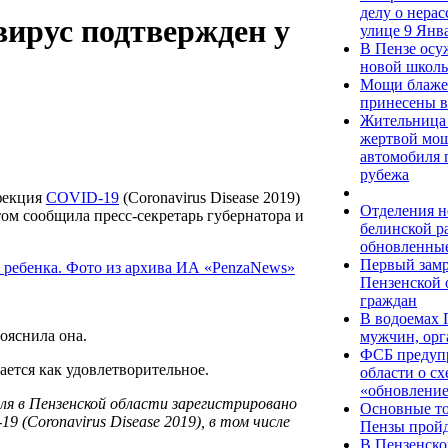
делу о нера
вирус подтвержден у
улице 9 Янв
В Пензе осу
новой школ
Мощи блаже
принесены в
Жительница 
жертвой мош
автомобиля п
рубежа
фекция
COVID-19
(Coronavirus Disease 2019)
Отделения н
том сообщила пресс-секретарь губернатора и
белинской р
обновленны
Первый зам
Пензенской 
граждан
В водоемах 
ояснила она.
мужчин, орг
ФСБ предупр
ется как удовлетворительное.
области о с
«обновлени
ля в Пензенской области зарегистрировано
Основные то
 (Coronavirus Disease 2019), в том числе
Пензы пройд
В Пензенско