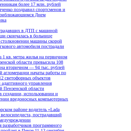
енникам более 17 млн. рублей
ченко поздравил спортсменов и
 приближающимся Днем
ика
традавших в ДТП с машиной
щи скончалась в больнице
 столкновении машины скорой
гкового автомобиля пострадали
а 1 кв. метра жилья на первичном
зенской области превысила 108
, на вторичном — 94 тыс. рублей
й агломерации начаты работы по
2 светофорных объектов
 адаптивного управления
й Пензенской области
в создании, использовании и
нении вредоносных компьютерных
рском районе водитель «Lada
л велосипедиста, пострадавший
 медучреждении
 разработчиков программного
пройдет в Пензе 11-12 сентября