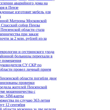
сселении аварийного дома на
аря в Пензе
жденные изготовят мебель для
ы
нной Матроны Московской
 Спасский собор Пензы
Пензенской области стала
енничества при заказе
очти за 2 млн. рублей из-за
еврологии и сестринского ухода
айонной больницы переехали в
е помещения
руководителя СУ СКР по
области провел личный прием
Пензенской области погибли двое
анизованы проверки
едила жителей Пензенской
хеме мошенничества c
ем» SIM-карты
ржества по случаю 363-летия
ут 12 сентября
й области мужчина за две недели