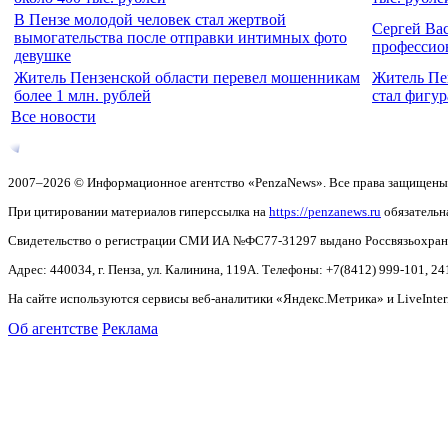
В Пензе молодой человек стал жертвой
Сергей Ва
вымогательства после отправки интимных фото
профессио
девушке
Житель Пензенской области перевел мошенникам
Житель Пе
более 1 млн. рублей
стал фигур
Все новости
2007–2026 © Информационное агентство «PenzaNews». Все права защищены
При цитировании материалов гиперссылка на
https://penzanews.ru
обязательн
Свидетельство о регистрации СМИ ИА №ФС77-31297 выдано Россвязьохранку
Адрес: 440034, г. Пенза, ул. Калинина, 119А. Телефоны: +7(8412)
999-101, 24
На сайте используются сервисы веб-аналитики «Яндекс.Метрика» и LiveInter
Об агентстве
Реклама