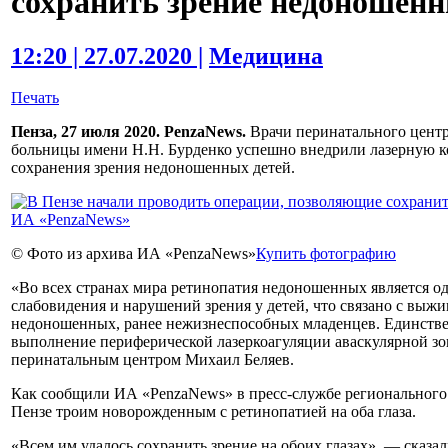
сохранить зрение недоношенн
12:20 | 27.07.2020 |
Медицина
Печать
Пенза, 27 июля 2020. PenzaNews.
Врачи перинатального центр
больницы имени Н.Н. Бурденко успешно внедрили лазерную ко
сохранения зрения недоношенных детей.
© Фото из архива ИА «PenzaNews»
Купить фотографию
«Во всех странах мира ретинопатия недоношенных является о
слабовидения и нарушений зрения у детей, что связано с выж
недоношенных, ранее нежизнеспособных младенцев. Единств
выполнение периферической лазеркоагуляции аваскулярной з
перинатальным центром Михаил Беляев.
Как сообщили ИА «PenzaNews» в пресс-службе регионального
Пензе троим новорожденным с ретинопатией на оба глаза.
«Всем им удалось сохранить зрение на обоих глазах», — сказал