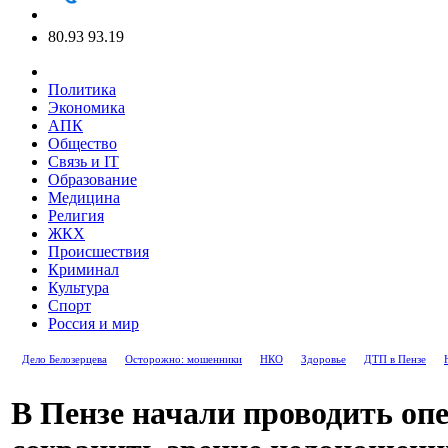
80.93
93.19
Политика
Экономика
АПК
Общество
Связь и IT
Образование
Медицина
Религия
ЖКХ
Происшествия
Криминал
Культура
Спорт
Россия и мир
Дело Белозерцева
Осторожно: мошенники
НКО
Здоровье
ДТП в Пензе
В Пензе начали проводить оп