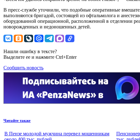
В пресс-службе уточнили, что подобные оперативные вмешатель
выполняются бригадой, состоящей из офтальмолога и анестези
оборудованной операционной, расположенной в отделении ре
новорожденных и недоношенных детей.
Нашли ошибку в тексте?
Выделите ее и нажмите Ctrl+Enter
Сообщить новость
Читайте также
В Пензе молодой мужчина перевел мошенникам
Пенсионерк
около 400 тыс. рублей
тыс. рубле