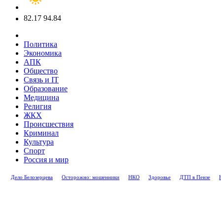
82.17
94.84
Политика
Экономика
АПК
Общество
Связь и IT
Образование
Медицина
Религия
ЖКХ
Происшествия
Криминал
Культура
Спорт
Россия и мир
Дело Белозерцева
Осторожно: мошенники
НКО
Здоровье
ДТП в Пензе