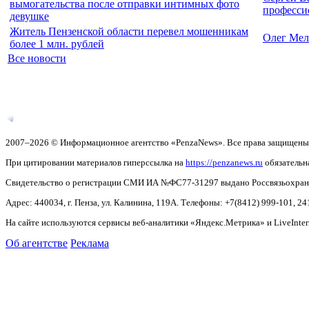
вымогательства после отправки интимных фото
професси
девушке
Житель Пензенской области перевел мошенникам
Олег Мел
более 1 млн. рублей
Все новости
2007–2026 © Информационное агентство «PenzaNews». Все права защищены
При цитировании материалов гиперссылка на
https://penzanews.ru
обязательн
Свидетельство о регистрации СМИ ИА №ФС77-31297 выдано Россвязьохранку
Адрес: 440034, г. Пенза, ул. Калинина, 119А. Телефоны: +7(8412)
999-101, 24
На сайте используются сервисы веб-аналитики «Яндекс.Метрика» и LiveInter
Об агентстве
Реклама