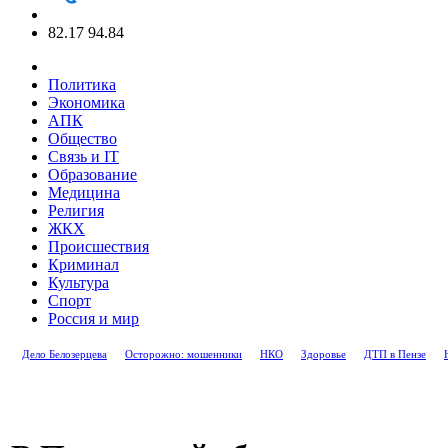
82.17
94.84
Политика
Экономика
АПК
Общество
Связь и IT
Образование
Медицина
Религия
ЖКХ
Происшествия
Криминал
Культура
Спорт
Россия и мир
Дело Белозерцева
Осторожно: мошенники
НКО
Здоровье
ДТП в Пензе