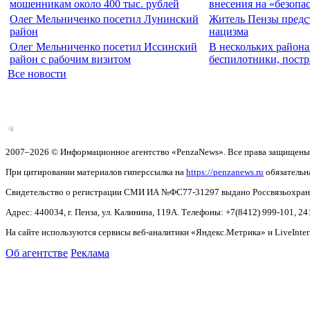
мошенникам около 400 тыс. рублей
внесения на «безопа
Олег Мельниченко посетил Лунинский
Житель Пензы предс
район
нацизма
Олег Мельниченко посетил Иссинский
В нескольких района
район с рабочим визитом
беспилотники, пост
Все новости
2007–2026 © Информационное агентство «PenzaNews». Все права защищены
При цитировании материалов гиперссылка на
https://penzanews.ru
обязательн
Свидетельство о регистрации СМИ ИА №ФС77-31297 выдано Россвязьохранку
Адрес: 440034, г. Пенза, ул. Калинина, 119А. Телефоны: +7(8412)
999-101, 24
На сайте используются сервисы веб-аналитики «Яндекс.Метрика» и LiveInter
Об агентстве
Реклама