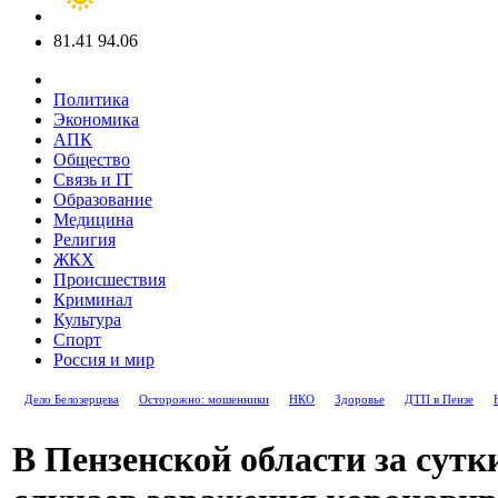
81.41
94.06
Политика
Экономика
АПК
Общество
Связь и IT
Образование
Медицина
Религия
ЖКХ
Происшествия
Криминал
Культура
Спорт
Россия и мир
Дело Белозерцева
Осторожно: мошенники
НКО
Здоровье
ДТП в Пензе
В Пензенской области за сутк