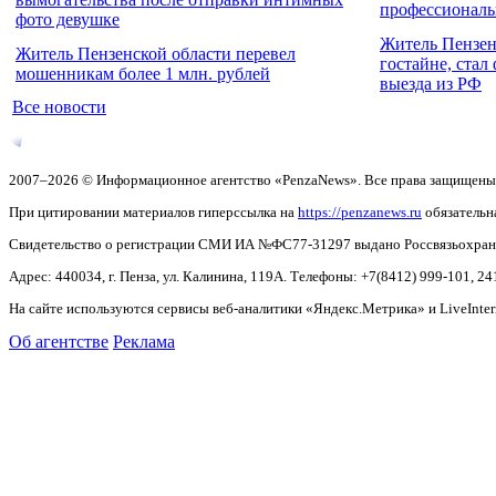
профессионал
фото девушке
Житель Пензен
Житель Пензенской области перевел
гостайне, стал
мошенникам более 1 млн. рублей
выезда из РФ
Все новости
2007–2026 © Информационное агентство «PenzaNews». Все права защищены
При цитировании материалов гиперссылка на
https://penzanews.ru
обязательн
Свидетельство о регистрации СМИ ИА №ФС77-31297 выдано Россвязьохранку
Адрес: 440034, г. Пенза, ул. Калинина, 119А. Телефоны: +7(8412)
999-101, 24
На сайте используются сервисы веб-аналитики «Яндекс.Метрика» и LiveInter
Об агентстве
Реклама