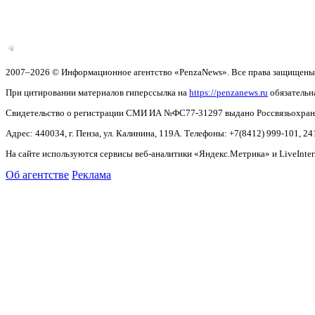
2007–2026 © Информационное агентство «PenzaNews». Все права защищены
При цитировании материалов гиперссылка на
https://penzanews.ru
обязательн
Свидетельство о регистрации СМИ ИА №ФС77-31297 выдано Россвязьохранку
Адрес: 440034, г. Пенза, ул. Калинина, 119А. Телефоны: +7(8412)
999-101, 24
На сайте используются сервисы веб-аналитики «Яндекс.Метрика» и LiveInter
Об агентстве
Реклама