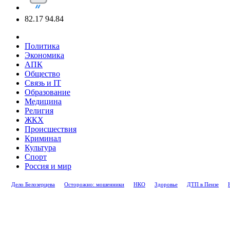
82.17
94.84
Политика
Экономика
АПК
Общество
Связь и IT
Образование
Медицина
Религия
ЖКХ
Происшествия
Криминал
Культура
Спорт
Россия и мир
Дело Белозерцева
Осторожно: мошенники
НКО
Здоровье
ДТП в Пензе