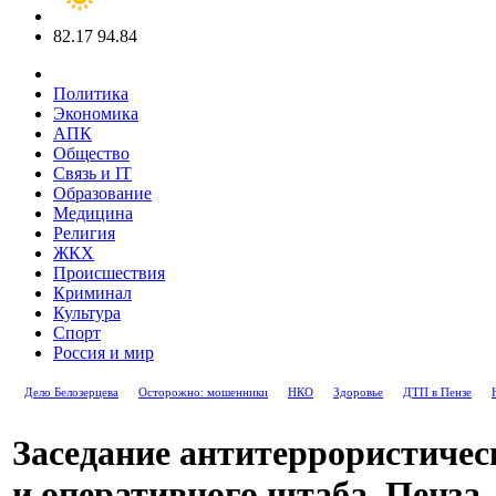
82.17
94.84
Политика
Экономика
АПК
Общество
Связь и IT
Образование
Медицина
Религия
ЖКХ
Происшествия
Криминал
Культура
Спорт
Россия и мир
Дело Белозерцева
Осторожно: мошенники
НКО
Здоровье
ДТП в Пензе
Заседание антитеррористичес
и оперативного штаба. Пенза,