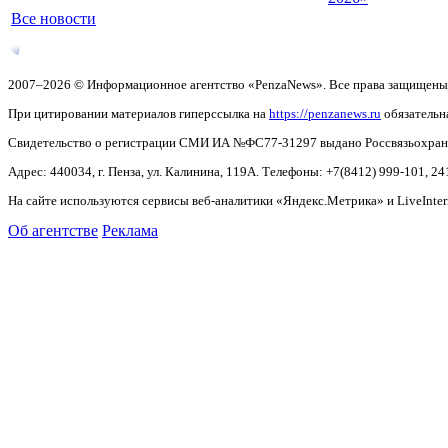
Все новости
2007–2026 © Информационное агентство «PenzaNews». Все права защищены
При цитировании материалов гиперссылка на
https://penzanews.ru
обязательн
Свидетельство о регистрации СМИ ИА №ФС77-31297 выдано Россвязьохранку
Адрес: 440034, г. Пенза, ул. Калинина, 119А. Телефоны: +7(8412)
999-101, 24
На сайте используются сервисы веб-аналитики «Яндекс.Метрика» и LiveInter
Об агентстве
Реклама