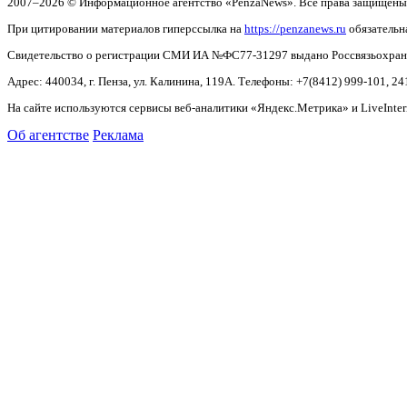
2007–2026 © Информационное агентство «PenzaNews». Все права защищены
При цитировании материалов гиперссылка на
https://penzanews.ru
обязательн
Свидетельство о регистрации СМИ ИА №ФС77-31297 выдано Россвязьохранку
Адрес: 440034, г. Пенза, ул. Калинина, 119А. Телефоны: +7(8412)
999-101, 24
На сайте используются сервисы веб-аналитики «Яндекс.Метрика» и LiveInter
Об агентстве
Реклама