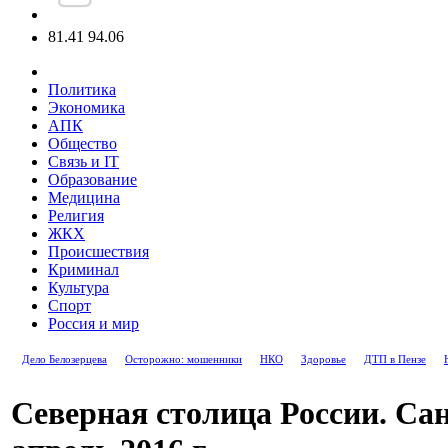
81.41
94.06
Политика
Экономика
АПК
Общество
Связь и IT
Образование
Медицина
Религия
ЖКХ
Происшествия
Криминал
Культура
Спорт
Россия и мир
Дело Белозерцева
Осторожно: мошенники
НКО
Здоровье
ДТП в Пензе
Северная столица России. Са