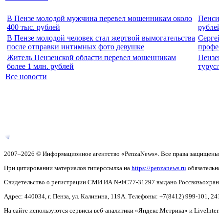
В Пензе молодой мужчина перевел мошенникам около
Пенси
400 тыс. рублей
рубле
В Пензе молодой человек стал жертвой вымогательства
Серге
после отправки интимных фото девушке
профе
Житель Пензенской области перевел мошенникам
Пензе
более 1 млн. рублей
турус
Все новости
2007–2026 © Информационное агентство «PenzaNews». Все права защищены
При цитировании материалов гиперссылка на
https://penzanews.ru
обязательн
Свидетельство о регистрации СМИ ИА №ФС77-31297 выдано Россвязьохранку
Адрес: 440034, г. Пенза, ул. Калинина, 119А. Телефоны: +7(8412)
999-101, 24
На сайте используются сервисы веб-аналитики «Яндекс.Метрика» и LiveInter