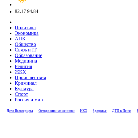
82.17
94.84
Политика
Экономика
АПК
Общество
Связь и IT
Образование
Медицина
Религия
ЖКХ
Происшествия
Криминал
Культура
Спорт
Россия и мир
Дело Белозерцева
Осторожно: мошенники
НКО
Здоровье
ДТП в Пензе