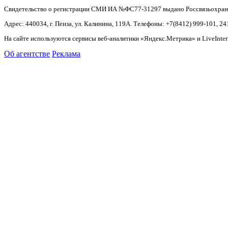
Свидетельство о регистрации СМИ ИА №ФС77-31297 выдано Россвязьохранку
Адрес: 440034, г. Пенза, ул. Калинина, 119А. Телефоны: +7(8412)
999-101, 24
На сайте используются сервисы веб-аналитики «Яндекс.Метрика» и LiveInter
Об агентстве
Реклама