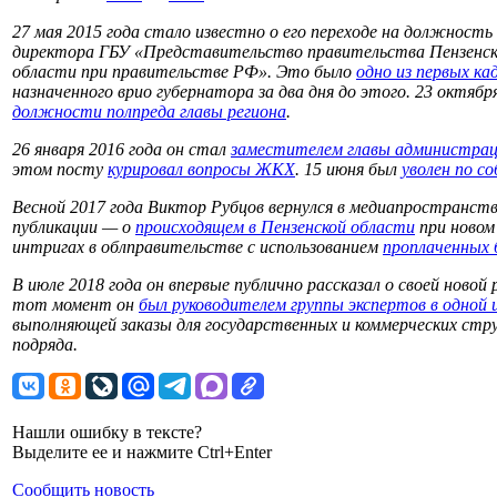
27 мая 2015 года стало известно о его переходе на должность
директора ГБУ «Представительство правительства Пензенс
области при правительстве РФ». Это было
одно из первых ка
назначенного врио губернатора за два дня до этого. 23 октяб
должности полпреда главы региона
.
26 января 2016 года он стал
заместителем главы администрац
этом посту
курировал вопросы ЖКХ
. 15 июня был
уволен по с
Весной 2017 года Виктор Рубцов вернулся в медиапространств
публикации — о
происходящем в Пензенской области
при новом
интригах в облправительстве с использованием
проплаченных 
В июле 2018 года он впервые публично рассказал о своей новой
тот момент он
был руководителем группы экспертов в одной 
выполняющей заказы для государственных и коммерческих стру
подряда.
Нашли ошибку в тексте?
Выделите ее и нажмите Ctrl+Enter
Сообщить новость