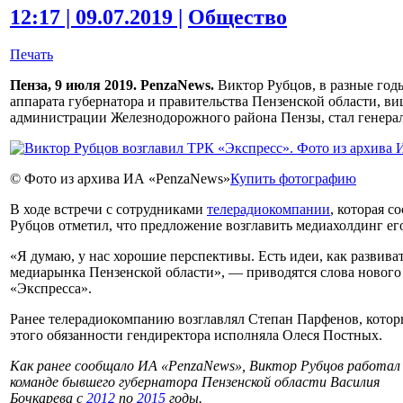
12:17 | 09.07.2019 |
Общество
Печать
Пенза, 9 июля 2019. PenzaNews.
Виктор Рубцов, в разные год
аппарата губернатора и правительства Пензенской области, ви
администрации Железнодорожного района Пензы, стал генера
© Фото из архива ИА «PenzaNews»
Купить фотографию
В ходе встречи с сотрудниками
телерадиокомпании
, которая с
Рубцов отметил, что предложение возглавить медиахолдинг его
«Я думаю, у нас хорошие перспективы. Есть идеи, как развива
медиарынка Пензенской области», — приводятся слова нового 
«Экспресса».
Ранее телерадиокомпанию возглавлял Степан Парфенов, кото
этого обязанности гендиректора исполняла Олеся Постных.
Как ранее сообщало ИА «PenzaNews», Виктор Рубцов работал
команде бывшего губернатора Пензенской области Василия
Бочкарева с
2012
по
2015
годы.