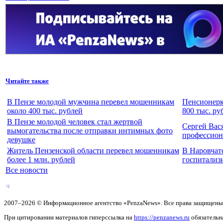
Читайте также
В Пензе молодой мужчина перевел мошенникам
Пенсионерк
около 400 тыс. рублей
800 тыс. ру
В Пензе молодой человек стал жертвой
Сергей Вас
вымогательства после отправки интимных фото
профессион
девушке
Житель Пензенской области перевел мошенникам
В Наровчат
более 1 млн. рублей
госпитализ
Все новости
2007–2026 © Информационное агентство «PenzaNews». Все права защищены
При цитировании материалов гиперссылка на
https://penzanews.ru
обязательн