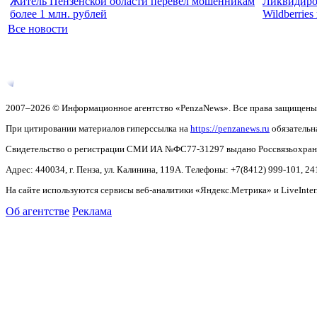
Житель Пензенской области перевел мошенникам
Ликвидиров
более 1 млн. рублей
Wildberrie
Все новости
2007–2026 © Информационное агентство «PenzaNews». Все права защищены
При цитировании материалов гиперссылка на
https://penzanews.ru
обязательн
Свидетельство о регистрации СМИ ИА №ФС77-31297 выдано Россвязьохранку
Адрес: 440034, г. Пенза, ул. Калинина, 119А. Телефоны: +7(8412)
999-101, 24
На сайте используются сервисы веб-аналитики «Яндекс.Метрика» и LiveInter
Об агентстве
Реклама