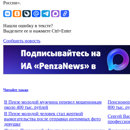
России».
Нашли ошибку в тексте?
Выделите ее и нажмите Ctrl+Enter
Сообщить новость
Читайте также
В Пензе молодой мужчина перевел мошенникам
Пенсионерк
около 400 тыс. рублей
800 тыс. р
В Пензе молодой человек стал жертвой
Сергей Ва
вымогательства после отправки интимных фото
профессио
девушке