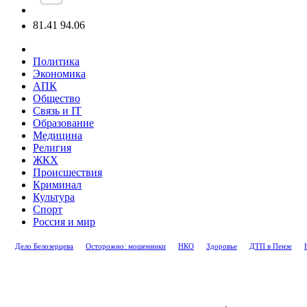
81.41
94.06
Политика
Экономика
АПК
Общество
Связь и IT
Образование
Медицина
Религия
ЖКХ
Происшествия
Криминал
Культура
Спорт
Россия и мир
Дело Белозерцева
Осторожно: мошенники
НКО
Здоровье
ДТП в Пензе