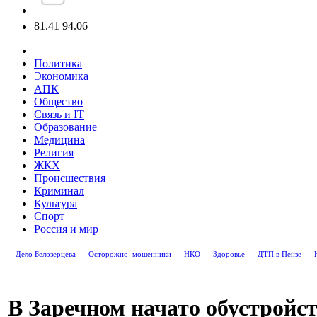
81.41
94.06
Политика
Экономика
АПК
Общество
Связь и IT
Образование
Медицина
Религия
ЖКХ
Происшествия
Криминал
Культура
Спорт
Россия и мир
Дело Белозерцева
Осторожно: мошенники
НКО
Здоровье
ДТП в Пензе
В Заречном начато обустройс