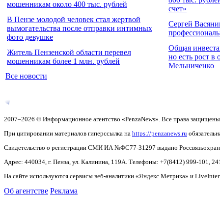
мошенникам около 400 тыс. рублей
счет»
В Пензе молодой человек стал жертвой
Сергей Васяни
вымогательства после отправки интимных
профессионал
фото девушке
Общая инвестак
Житель Пензенской области перевел
но есть рост в
мошенникам более 1 млн. рублей
Мельниченко
Все новости
2007–2026 © Информационное агентство «PenzaNews». Все права защищены
При цитировании материалов гиперссылка на
https://penzanews.ru
обязательн
Свидетельство о регистрации СМИ ИА №ФС77-31297 выдано Россвязьохранку
Адрес: 440034, г. Пенза, ул. Калинина, 119А. Телефоны: +7(8412)
999-101, 24
На сайте используются сервисы веб-аналитики «Яндекс.Метрика» и LiveInter
Об агентстве
Реклама