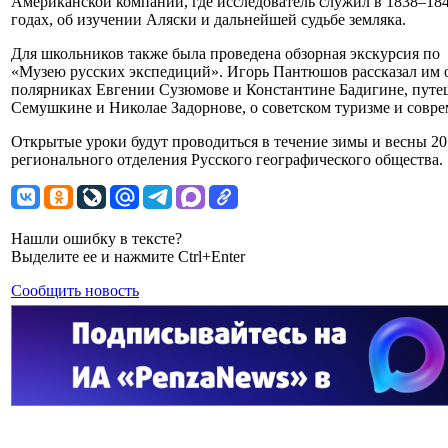
Американской компании, где исследователь служил в 1838–18
годах, об изучении Аляски и дальнейшей судьбе земляка.
Для школьников также была проведена обзорная экскурсия по
«Музею русских экспедиций». Игорь Пантюшов рассказал им 
полярниках Евгении Сузюмове и Константине Бадигине, путе
Семушкине и Николае Задорнове, о советском туризме и совр
Открытые уроки будут проводиться в течение зимы и весны 20
регионального отделения Русского географического общества.
Нашли ошибку в тексте?
Выделите ее и нажмите Ctrl+Enter
Сообщить новость