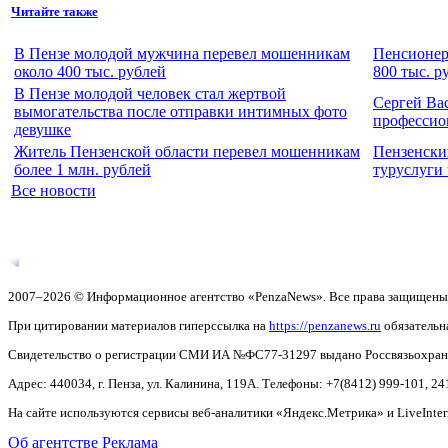
Читайте также
В Пензе молодой мужчина перевел мошенникам
Пенсионер
около 400 тыс. рублей
800 тыс. р
В Пензе молодой человек стал жертвой
Сергей Ва
вымогательства после отправки интимных фото
профессио
девушке
Житель Пензенской области перевел мошенникам
Пензенски
более 1 млн. рублей
туруслуги
Все новости
2007–2026 © Информационное агентство «PenzaNews». Все права защищены
При цитировании материалов гиперссылка на
https://penzanews.ru
обязательн
Свидетельство о регистрации СМИ ИА №ФС77-31297 выдано Россвязьохранку
Адрес: 440034, г. Пенза, ул. Калинина, 119А. Телефоны: +7(8412)
999-101, 24
На сайте используются сервисы веб-аналитики «Яндекс.Метрика» и LiveInter
Об агентстве
Реклама