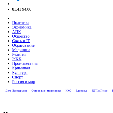
81.41
94.06
Политика
Экономика
АПК
Общество
Связь и IT
Образование
Медицина
Религия
ЖКХ
Происшествия
Криминал
Культура
Спорт
Россия и мир
Дело Белозерцева
Осторожно: мошенники
НКО
Здоровье
ДТП в Пензе