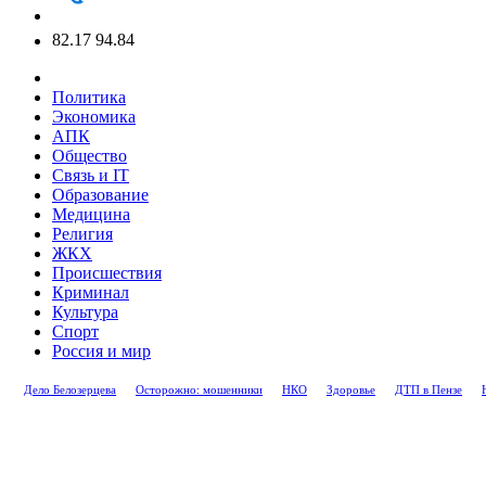
82.17
94.84
Политика
Экономика
АПК
Общество
Связь и IT
Образование
Медицина
Религия
ЖКХ
Происшествия
Криминал
Культура
Спорт
Россия и мир
Дело Белозерцева
Осторожно: мошенники
НКО
Здоровье
ДТП в Пензе