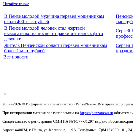
Читайте также
В Пензе молодой мужчина перевел мошенникам
Пенсион
около 400 тыс. рублей
тыс. ру
В Пензе молодой человек стал жертвой
Сергей 
вымогательства после отправки интимных фото
професс
девушке
Житель Пензенской области перевел мошенникам
Сергей 
более 1 млн. рублей
праздни
Все новости
2007–2026 © Информационное агентство «PenzaNews». Все права защищены
При цитировании материалов гиперссылка на
https://penzanews.ru
обязательн
Свидетельство о регистрации СМИ ИА №ФС77-31297 выдано Россвязьохранку
Адрес: 440034, г. Пенза, ул. Калинина, 119А. Телефоны: +7(8412)
999-101, 24