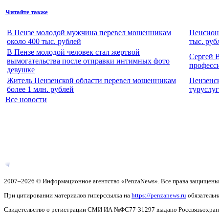
Читайте также
В Пензе молодой мужчина перевел мошенникам
Пенсионе
около 400 тыс. рублей
тыс. руб
В Пензе молодой человек стал жертвой
Сергей 
вымогательства после отправки интимных фото
професс
девушке
Житель Пензенской области перевел мошенникам
Пензенс
более 1 млн. рублей
туруслуг
Все новости
2007–2026 © Информационное агентство «PenzaNews». Все права защищены
При цитировании материалов гиперссылка на
https://penzanews.ru
обязательн
Свидетельство о регистрации СМИ ИА №ФС77-31297 выдано Россвязьохранку