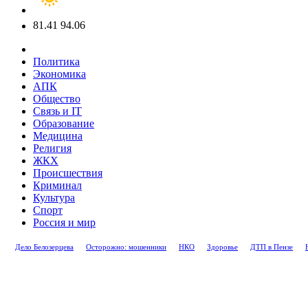
81.41
94.06
Политика
Экономика
АПК
Общество
Связь и IT
Образование
Медицина
Религия
ЖКХ
Происшествия
Криминал
Культура
Спорт
Россия и мир
Дело Белозерцева
Осторожно: мошенники
НКО
Здоровье
ДТП в Пензе