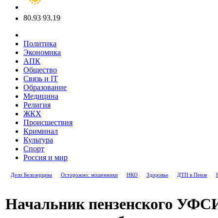
80.93
93.19
Политика
Экономика
АПК
Общество
Связь и IT
Образование
Медицина
Религия
ЖКХ
Происшествия
Криминал
Культура
Спорт
Россия и мир
Дело Белозерцева
Осторожно: мошенники
НКО
Здоровье
ДТП в Пензе
Начальник пензенского УФС