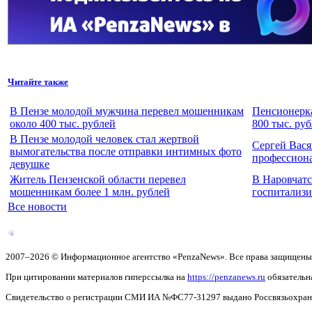
Читайте также
В Пензе молодой мужчина перевел мошенникам
Пенсионерка
около 400 тыс. рублей
800 тыс. ру
В Пензе молодой человек стал жертвой
Сергей Вася
вымогательства после отправки интимных фото
профессион
девушке
Житель Пензенской области перевел
В Наровчат
мошенникам более 1 млн. рублей
госпитализи
Все новости
2007–2026 © Информационное агентство «PenzaNews». Все права защищены
При цитировании материалов гиперссылка на
https://penzanews.ru
обязательн
Свидетельство о регистрации СМИ ИА №ФС77-31297 выдано Россвязьохранку