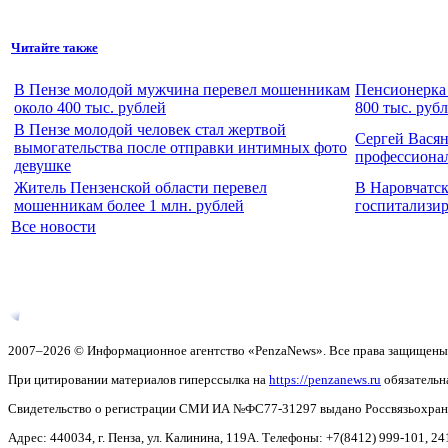
Читайте также
В Пензе молодой мужчина перевел мошенникам
Пенсионерка 
около 400 тыс. рублей
800 тыс. руб
В Пензе молодой человек стал жертвой
Сергей Вася
вымогательства после отправки интимных фото
профессиона
девушке
Житель Пензенской области перевел
В Наровчатс
мошенникам более 1 млн. рублей
госпитализир
Все новости
2007–2026 © Информационное агентство «PenzaNews». Все права защищены
При цитировании материалов гиперссылка на
https://penzanews.ru
обязательн
Свидетельство о регистрации СМИ ИА №ФС77-31297 выдано Россвязьохранку
Адрес: 440034, г. Пенза, ул. Калинина, 119А. Телефоны: +7(8412)
999-101, 24