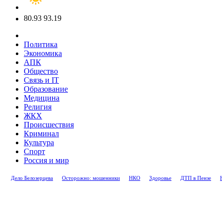
80.93
93.19
Политика
Экономика
АПК
Общество
Связь и IT
Образование
Медицина
Религия
ЖКХ
Происшествия
Криминал
Культура
Спорт
Россия и мир
Дело Белозерцева
Осторожно: мошенники
НКО
Здоровье
ДТП в Пензе