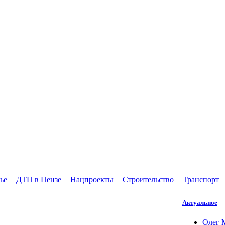
ье
ДТП в Пензе
Нацпроекты
Строительство
Транспорт
Актуальное
Олег 