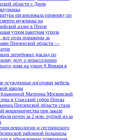
нской области с Днем
льтурника
ратура организовала проверку по
 смерти мужчины на
ийской аллее в Пензе
кшая утром ракетная угроза
, все цели поражены за
лами Пензенской области —
натор
кин затребовал доклад по
вному делу о нерасселении
ного дома на улице 9 Января в
зе осужденные изготовят мебель
овой школы
блаженной Матроны Московской
сены в Спасский собор Пензы
ьница Пензенской области стала
ой мошенничества при заказе
биля почти за 2 млн. рублей из-за
а
ения неврологии и сестринского
 белинской районной больницы
хали в обновленные помещения