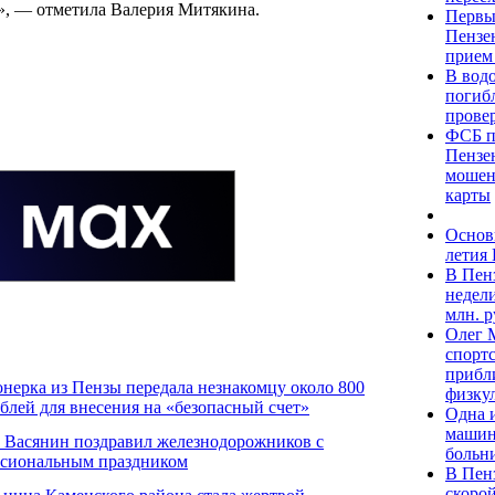
х», — отметила Валерия Митякина.
Первы
Пензе
прием
В вод
погиб
прове
ФСБ п
Пензен
мошен
карты
Основ
летия 
В Пен
недел
млн. 
Олег 
спортс
прибл
нерка из Пензы передала незнакомцу около 800
физку
ублей для внесения на «безопасный счет»
Одна 
машин
 Васянин поздравил железнодорожников с
больн
сиональным праздником
В Пен
скоро