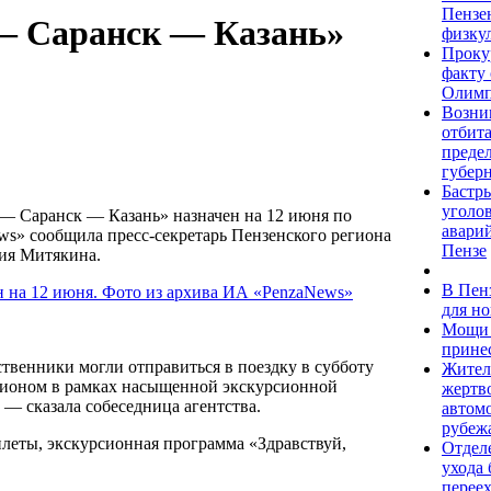
Пензе
 — Саранск — Казань»
физку
Проку
факту
Олимп
Возни
отбита
преде
губер
Бастры
уголо
— Саранск — Казань» назначен на 12 июня по
аварий
s» сообщила пресс-секретарь Пензенского региона
Пензе
ия Митякина.
В Пен
для н
Мощи 
прине
ственники могли отправиться в поездку в субботу
Жител
егионом в рамках насыщенной экскурсионной
жертв
 — сказала собеседница агентства.
автомо
рубеж
леты, экскурсионная программа «Здравствуй,
Отдел
ухода
перее