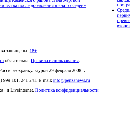
ница Каменского района стала жертвой
постра
ичества после добавления в «чат соседей»
Средня
перви
превыс
втори
ава защищены.
18+
.ru
обязательна.
Правила использования
.
связьохранкультурой 29 февраля 2008 г.
2)
999-101, 241-241
. E-mail:
info@penzanews.ru
» и LiveInternet.
Политика конфиденциальности