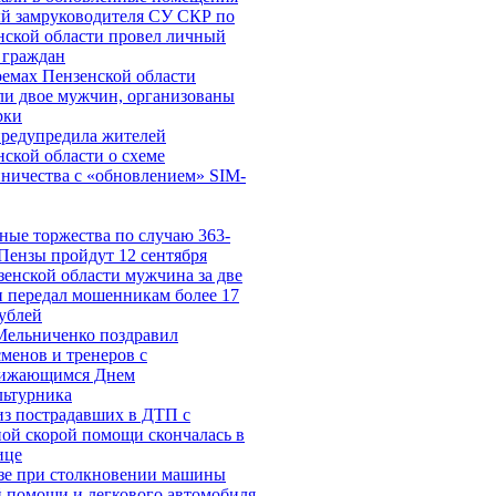
й замруководителя СУ СКР по
нской области провел личный
 граждан
оемах Пензенской области
ли двое мужчин, организованы
рки
редупредила жителей
ской области о схеме
ничества c «обновлением» SIM-
ные торжества по случаю 363-
Пензы пройдут 12 сентября
зенской области мужчина за две
и передал мошенникам более 17
рублей
Мельниченко поздравил
менов и тренеров с
ижающимся Днем
льтурника
из пострадавших в ДТП с
ой скорой помощи скончалась в
ице
зе при столкновении машины
й помощи и легкового автомобиля