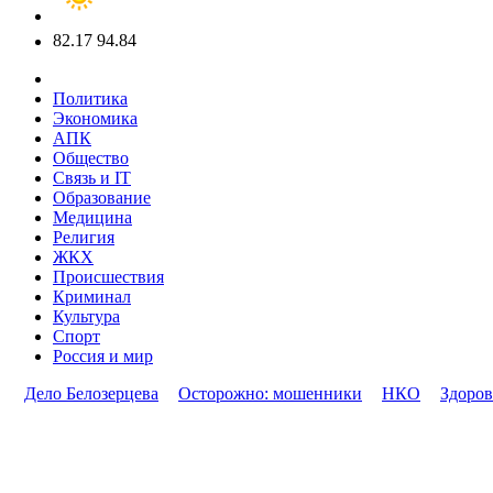
82.17
94.84
Политика
Экономика
АПК
Общество
Связь и IT
Образование
Медицина
Религия
ЖКХ
Происшествия
Криминал
Культура
Спорт
Россия и мир
Дело Белозерцева
Осторожно: мошенники
НКО
Здоров