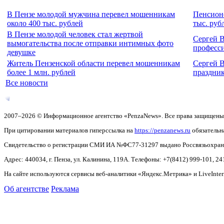
В Пензе молодой мужчина перевел мошенникам
Пенсионе
около 400 тыс. рублей
тыс. руб
В Пензе молодой человек стал жертвой
Сергей 
вымогательства после отправки интимных фото
професс
девушке
Житель Пензенской области перевел мошенникам
Сергей 
более 1 млн. рублей
праздни
Все новости
2007–2026 © Информационное агентство «PenzaNews». Все права защищены
При цитировании материалов гиперссылка на
https://penzanews.ru
обязательн
Свидетельство о регистрации СМИ ИА №ФС77-31297 выдано Россвязьохранку
Адрес: 440034, г. Пенза, ул. Калинина, 119А. Телефоны: +7(8412)
999-101, 24
На сайте используются сервисы веб-аналитики «Яндекс.Метрика» и LiveInter
Об агентстве
Реклама