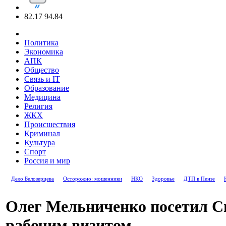
82.17
94.84
Политика
Экономика
АПК
Общество
Связь и IT
Образование
Медицина
Религия
ЖКХ
Происшествия
Криминал
Культура
Спорт
Россия и мир
Дело Белозерцева
Осторожно: мошенники
НКО
Здоровье
ДТП в Пензе
Олег Мельниченко посетил С
рабочим визитом