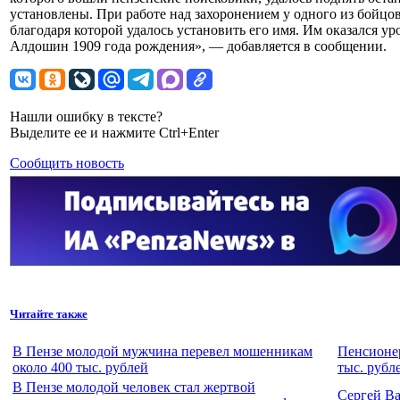
установлены. При работе над захоронением у одного из бойцов
благодаря которой удалось установить его имя. Им оказался 
Алдошин 1909 года рождения», — добавляется в сообщении.
Нашли ошибку в тексте?
Выделите ее и нажмите Ctrl+Enter
Сообщить новость
Читайте также
В Пензе молодой мужчина перевел мошенникам
Пенсионер
около 400 тыс. рублей
тыс. рубл
В Пензе молодой человек стал жертвой
Сергей Ва