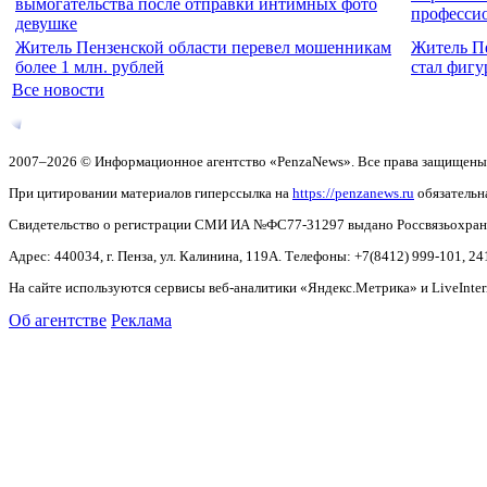
вымогательства после отправки интимных фото
професси
девушке
Житель Пензенской области перевел мошенникам
Житель Пе
более 1 млн. рублей
стал фигу
Все новости
2007–2026 © Информационное агентство «PenzaNews». Все права защищены
При цитировании материалов гиперссылка на
https://penzanews.ru
обязательн
Свидетельство о регистрации СМИ ИА №ФС77-31297 выдано Россвязьохранку
Адрес: 440034, г. Пенза, ул. Калинина, 119А. Телефоны: +7(8412)
999-101, 24
На сайте используются сервисы веб-аналитики «Яндекс.Метрика» и LiveInter
Об агентстве
Реклама