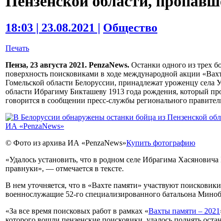
Пензенской области, пропавше
18:03 | 23.08.2021 |
Общество
Печать
Пенза, 23 августа 2021. PenzaNews.
Останки одного из трех б
поверхность поисковиками в ходе международной акции «Вахт
Гомельской области Белоруссии, принадлежат уроженцу села 
области Ибрагиму Бикташеву 1913 года рождения, который проп
говорится в сообщении пресс-службы регионального правител
© Фото из архива ИА «PenzaNews»
Купить фотографию
«Удалось установить, что в родном селе Ибрагима Хасяновича
правнуки», — отмечается в тексте.
В нем уточняется, что в «Вахте памяти» участвуют поисковики
военнослужащие 52-го специализированного батальона Мино
«За все время поисковых работ в рамках «
Вахты памяти – 2021
которого вошли пензенские поисковики, удалось поднять оста